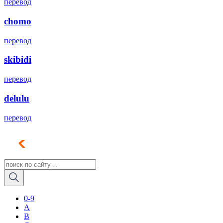
перевод
chomo
перевод
skibidi
перевод
delulu
перевод
0-9
A
B