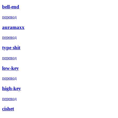
bell-end
перевод
auramaxx
перевод
type shit
перевод
low-key
перевод
high-key
перевод
cishet