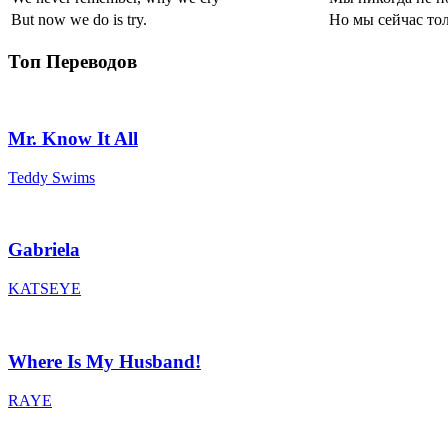
But now we do is try.
Но мы сейчас тол
Топ Переводов
Mr. Know It All
Teddy Swims
Gabriela
KATSEYE
Where Is My Husband!
RAYE