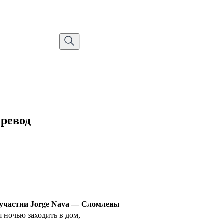
еревод
и участии Jorge Nava — Сломлены
я ночью заходить в дом,