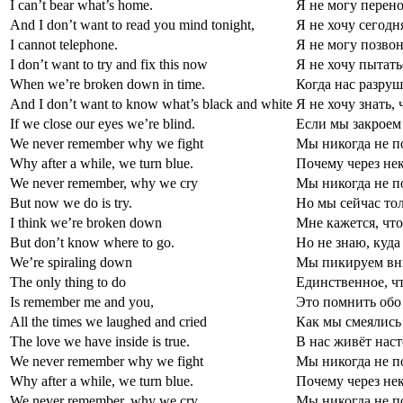
I can’t bear what’s home.
Я не могу перено
And I don’t want to read you mind tonight,
Я не хочу сегодн
I cannot telephone.
Я не могу позвон
I don’t want to try and fix this now
Я не хочу пытать
When we’re broken down in time.
Когда нас разруш
And I don’t want to know what’s black and white
Я не хочу знать, 
If we close our eyes we’re blind.
Если мы закроем 
We never remember why we fight
Мы никогда не по
Why after a while, we turn blue.
Почему через нек
We never remember, why we cry
Мы никогда не п
But now we do is try.
Но мы сейчас тол
I think we’re broken down
Мне кажется, чт
But don’t know where to go.
Но не знаю, куда
We’re spiraling down
Мы пикируем вн
The only thing to do
Единственное, чт
Is remember me and you,
Это помнить обо 
All the times we laughed and cried
Как мы смеялись
The love we have inside is true.
В нас живёт нас
We never remember why we fight
Мы никогда не по
Why after a while, we turn blue.
Почему через нек
We never remember, why we cry
Мы никогда не п