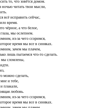
сить то, что зовётся домом.
я ночью читать твои мысли,
ить.
ся всё исправить сейчас,
ило время.
что чёрное, а что белое,
глаза, мы ослепнем.
мним, из-за чего ссоримся,
оторое время мы все в синяках.
омним, зачем мы плачем,
ько лишь пытаемся что-то сделать.
о мы сломлены,
 идти.
из,
о можно сделать,
мне и тебе,
 и плакали,
тоящая любовь.
мним, из-за чего ссоримся,
оторое время мы все в синяках.
омним, зачем мы плачем,