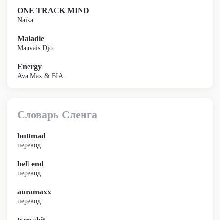
ONE TRACK MIND
Naïka
Maladie
Mauvais Djo
Energy
Ava Max & BIA
Словарь Сленга
buttmad
перевод
bell-end
перевод
auramaxx
перевод
type shit