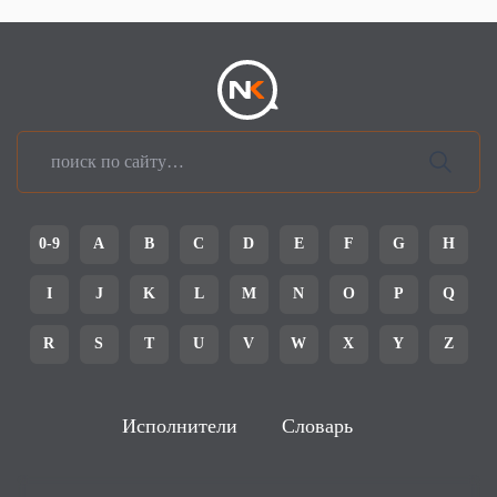
0-9
A
B
C
D
E
F
G
H
I
J
K
L
M
N
O
P
Q
R
S
T
U
V
W
X
Y
Z
Исполнители
Словарь