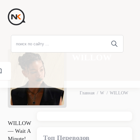
WILLOW
Главная
W
WILLOW
WILLOW
— Wait A
Топ Переводов
Minute!