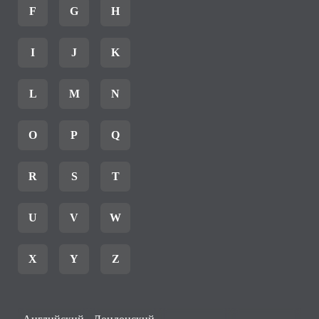
F
G
H
I
J
K
L
M
N
O
P
Q
R
S
T
U
V
W
X
Y
Z