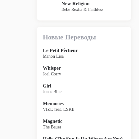
New Religion
Bebe Rexha & Faithless
Новые Переводы
Le Petit Pêcheur
Manon Lisa
Whisper
Joel Corry
Girl
Jonas Blue
Memories
VIZE feat. ESKE
Magnetic
The Bausa
Hello (The Sun Is Up Where Are You)