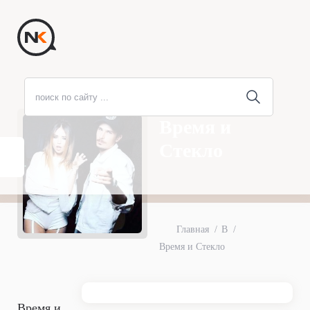
Время и
Стекло
Главная
В
Время и Стекло
Время и