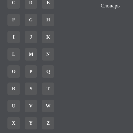
C
D
E
Словарь
F
G
H
I
J
K
L
M
N
O
P
Q
R
S
T
U
V
W
X
Y
Z