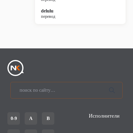
delulu
перевод
Исполнители
0-9
A
B