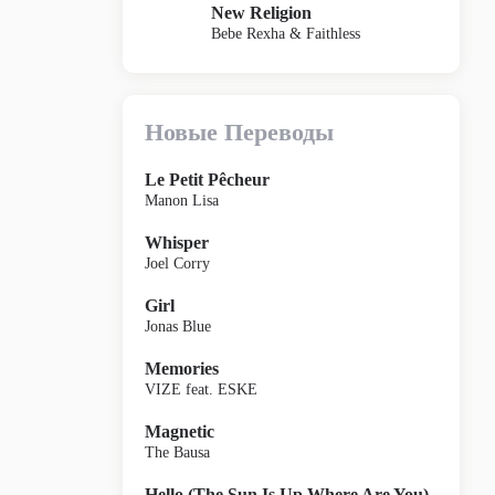
New Religion
Bebe Rexha & Faithless
Новые Переводы
Le Petit Pêcheur
Manon Lisa
Whisper
Joel Corry
Girl
Jonas Blue
Memories
VIZE feat. ESKE
Magnetic
The Bausa
Hello (The Sun Is Up Where Are You)