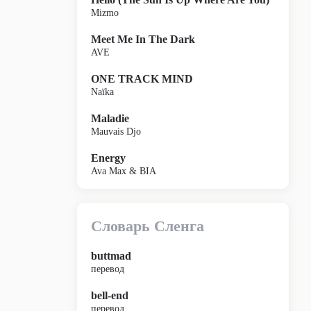
Mizmo
Meet Me In The Dark
AVE
ONE TRACK MIND
Naïka
Maladie
Mauvais Djo
Energy
Ava Max & BIA
Словарь Сленга
buttmad
перевод
bell-end
перевод