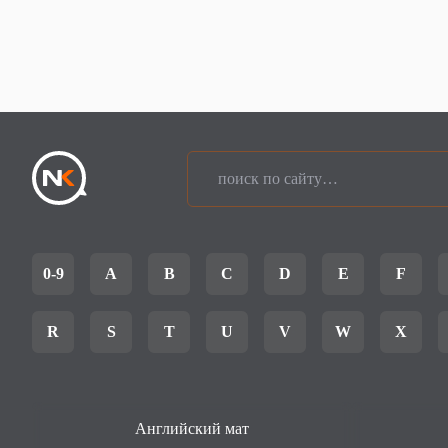
0-9
A
B
C
D
E
F
R
S
T
U
V
W
X
Английский мат