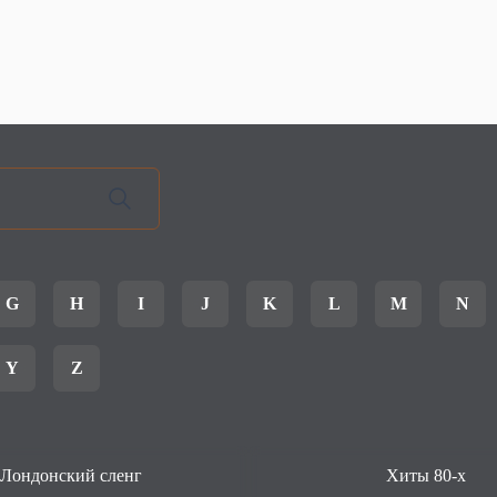
G
H
I
J
K
L
M
N
Y
Z
Лондонский сленг
Хиты 80-х