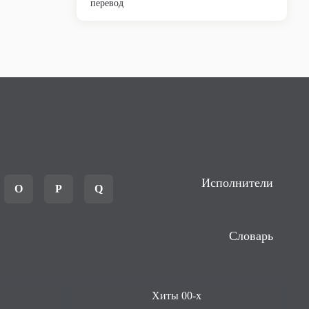
перевод
Исполнители
O
P
Q
Словарь
Хиты 00-х