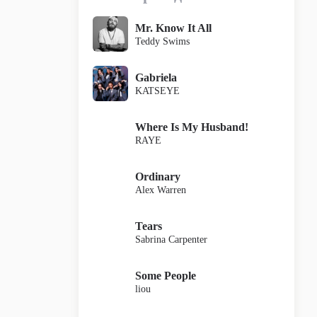
Mr. Know It All
Teddy Swims
Gabriela
KATSEYE
Where Is My Husband!
RAYE
Ordinary
Alex Warren
Tears
Sabrina Carpenter
Some People
liou