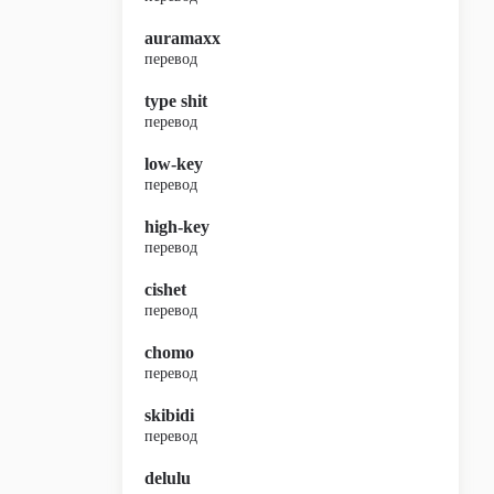
auramaxx
перевод
type shit
перевод
low-key
перевод
high-key
перевод
cishet
перевод
chomo
перевод
skibidi
перевод
delulu