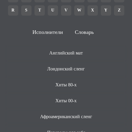
R
S
T
U
V
W
X
Y
Z
Исполнители
Словарь
Английский мат
Лондонский сленг
Хиты 80-х
Хиты 00-х
Афроамериканский сленг