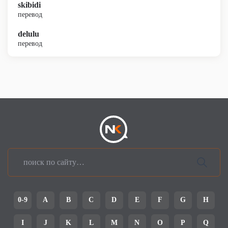
skibidi
перевод
delulu
перевод
0-9
A
B
C
D
E
F
G
H
I
J
K
L
M
N
O
P
Q