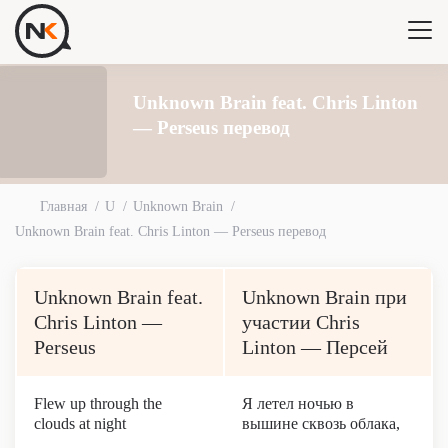
Unknown Brain feat. Chris Linton
— Perseus перевод
Главная
U
Unknown Brain
Unknown Brain feat. Chris Linton — Perseus перевод
Unknown Brain feat.
Unknown Brain при
Chris Linton —
участии Chris
Perseus
Linton — Персей
Flew up through the
Я летел ночью в
clouds at night
вышине сквозь облака,