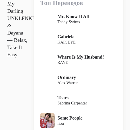
Топ Переводов
My
Darling
Mr. Know It All
UNKLFNKL
Teddy Swims
&
Dayana
Gabriela
— Relax,
KATSEYE
Take It
Easy
Where Is My Husband!
RAYE
Ordinary
Alex Warren
Tears
Sabrina Carpenter
Some People
liou