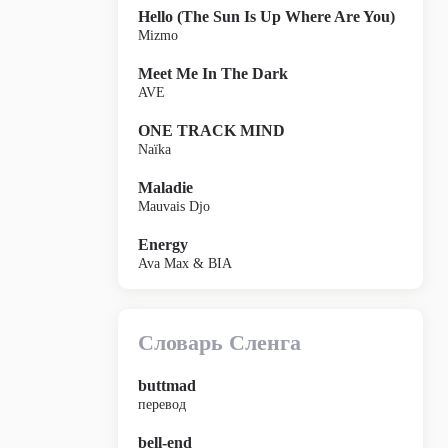
Hello (The Sun Is Up Where Are You)
Mizmo
Meet Me In The Dark
AVE
ONE TRACK MIND
Naïka
Maladie
Mauvais Djo
Energy
Ava Max & BIA
Словарь Сленга
buttmad
перевод
bell-end