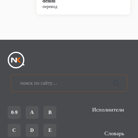
delulu
перевод
Исполнители
0-9
A
B
C
D
E
Словарь