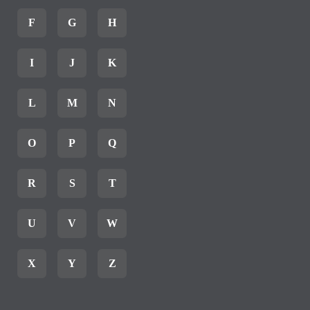
F
G
H
I
J
K
L
M
N
O
P
Q
R
S
T
U
V
W
X
Y
Z