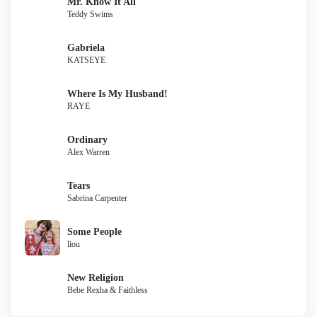
Mr. Know It All
Teddy Swims
Gabriela
KATSEYE
Where Is My Husband!
RAYE
Ordinary
Alex Warren
Tears
Sabrina Carpenter
Some People
liou
New Religion
Bebe Rexha & Faithless