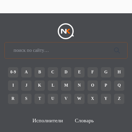
0-9
A
B
C
D
E
F
G
H
I
J
K
L
M
N
O
P
Q
R
S
T
U
V
W
X
Y
Z
Исполнители
Словарь