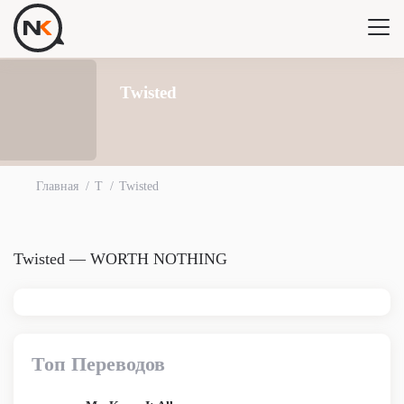
Twisted
Главная
T
Twisted
Twisted — WORTH NOTHING
Топ Переводов