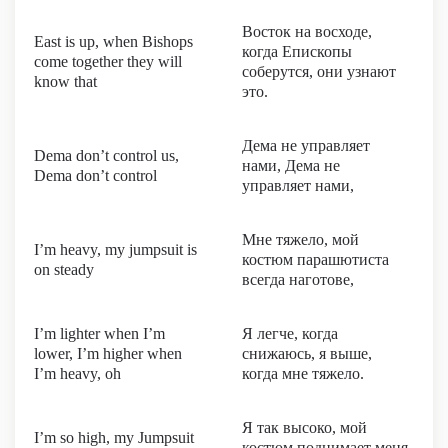
Восток на восходе,
East is up, when Bishops
когда Епископы
come together they will
соберутся, они узнают
know that
это.
Дема не управляет
Dema don’t control us,
нами, Дема не
Dema don’t control
управляет нами,
Мне тяжело, мой
I’m heavy, my jumpsuit is
костюм парашютиста
on steady
всегда наготове,
I’m lighter when I’m
Я легче, когда
lower, I’m higher when
снижаюсь, я выше,
I’m heavy, oh
когда мне тяжело.
Я так высоко, мой
I’m so high, my Jumpsuit
костюм поднимает меня