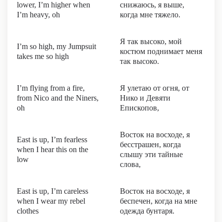
lower, I’m higher when
снижаюсь, я выше,
I’m heavy, oh
когда мне тяжело.
Я так высоко, мой
I’m so high, my Jumpsuit
костюм поднимает меня
takes me so high
так высоко.
I’m flying from a fire,
Я улетаю от огня, от
from Nico and the Niners,
Нико и Девяти
oh
Епископов,
Восток на восходе, я
East is up, I’m fearless
бесстрашен, когда
when I hear this on the
слышу эти тайные
low
слова,
East is up, I’m careless
Восток на восходе, я
when I wear my rebel
беспечен, когда на мне
clothes
одежда бунтаря.