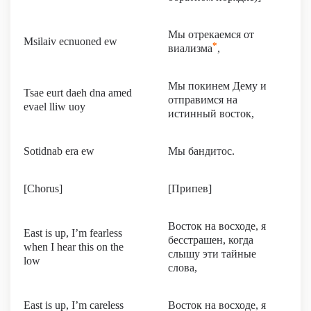
Мы отрекаемся от
Msilaiv ecnuoned ew
*
виализма
,
Мы покинем Дему и
Tsae eurt daeh dna amed
отправимся на
evael lliw uoy
истинный восток,
Sotidnab era ew
Мы бандитос.
[Chorus]
[Припев]
Восток на восходе, я
East is up, I’m fearless
бесстрашен, когда
when I hear this on the
слышу эти тайные
low
слова,
East is up, I’m careless
Восток на восходе, я