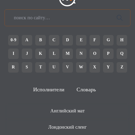
0-9
A
B
C
D
E
F
G
H
I
J
K
L
M
N
O
P
Q
R
S
T
U
V
W
X
Y
Z
Исполнители
Словарь
Английский мат
Лондонский сленг