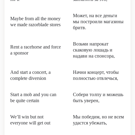
Может, на все деньги
Maybe from all the money
мы построили магазины
we made razorblade stores
бритв.
Возьми напрокат
Rent a racehorse and force
скаковую лошадь и
a sponsor
надави на спонсора,
And start a concert, a
Начни концерт, чтобы
complete diversion
полностью отвлечься,
Start a mob and you can
Собери толпу и можешь
be quite certain
быть уверен,
We’ll win but not
Мы победим, но не всем
everyone will get out
удастся убежать,