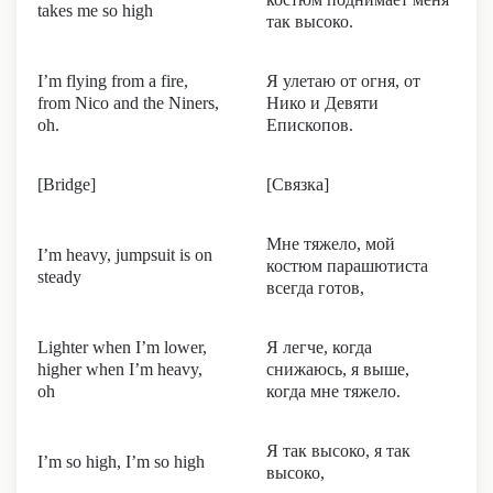
takes me so high
так высоко.
I’m flying from a fire,
Я улетаю от огня, от
from Nico and the Niners,
Нико и Девяти
oh.
Епископов.
[Bridge]
[Связка]
Мне тяжело, мой
I’m heavy, jumpsuit is on
костюм парашютиста
steady
всегда готов,
Lighter when I’m lower,
Я легче, когда
higher when I’m heavy,
снижаюсь, я выше,
oh
когда мне тяжело.
Я так высоко, я так
I’m so high, I’m so high
высоко,