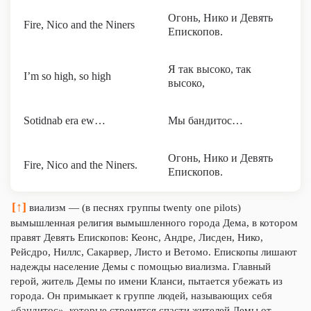
Огонь, Нико и Девять
Fire, Nico and the Niners
Епископов.
Я так высоко, так
I’m so high, so high
высоко,
Sotidnab era ew…
Мы бандитос…
Огонь, Нико и Девять
Fire, Nico and the Niners.
Епископов.
[↑]
виализм — (в песнях группы twenty one pilots)
вымышленная религия вымышленного города Дема, в котором
правят Девять Епископов: Кеонс, Андре, Лисден, Нико,
Рейсдро, Ниллс, Сакарвер, Листо и Ветомо. Епископы лишают
надежды население Демы с помощью виализма. Главный
герой, житель Демы по имени Кланси, пытается убежать из
города. Он примыкает к группе людей, называющих себя
«бандитос», которые стремятся спасти жителей Демы от