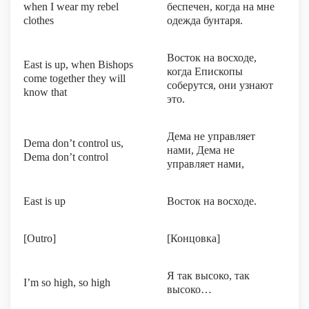
when I wear my rebel
беспечен, когда на мне
clothes
одежда бунтаря.
Восток на восходе,
East is up, when Bishops
когда Епископы
come together they will
соберутся, они узнают
know that
это.
Дема не управляет
Dema don’t control us,
нами, Дема не
Dema don’t control
управляет нами,
East is up
Восток на восходе.
[Outro]
[Концовка]
Я так высоко, так
I’m so high, so high
высоко…