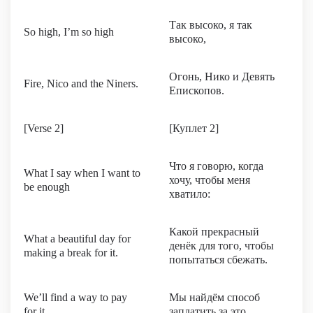
Так высоко, я так
So high, I’m so high
высоко,
Огонь, Нико и Девять
Fire, Nico and the Niners.
Епископов.
[Verse 2]
[Куплет 2]
Что я говорю, когда
What I say when I want to
хочу, чтобы меня
be enough
хватило:
Какой прекрасный
What a beautiful day for
денёк для того, чтобы
making a break for it.
попытаться сбежать.
We’ll find a way to pay
Мы найдём способ
for it
заплатить за это,