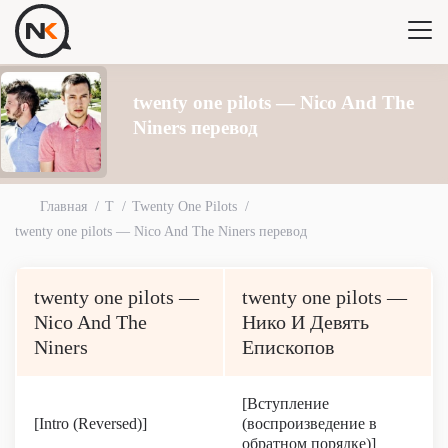
twenty one pilots — Nico And The
Niners перевод
Главная
T
Twenty One Pilots
twenty one pilots — Nico And The Niners перевод
twenty one pilots —
twenty one pilots —
Nico And The
Нико И Девять
Niners
Епископов
[Вступление
[Intro (Reversed)]
(воспроизведение в
обратном порядке)]