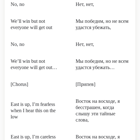
No, no
Нет, нет,
We’ll win but not
Мы победим, но не всем
everyone will get out
удастся убежать,
No, no
Нет, нет,
We’ll win but not
Мы победим, но не всем
everyone will get out…
удастся убежать…
[Chorus]
[Припев]
Восток на восходе, я
East is up, I’m fearless
бесстрашен, когда
when I hear this on the
слышу эти тайные
low
слова,
East is up, I’m careless
Восток на восходе, я