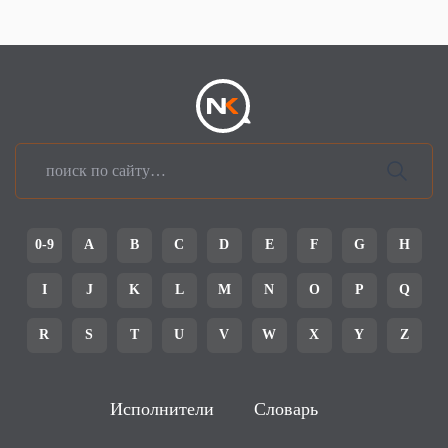
0-9
A
B
C
D
E
F
G
H
I
J
K
L
M
N
O
P
Q
R
S
T
U
V
W
X
Y
Z
Исполнители
Словарь