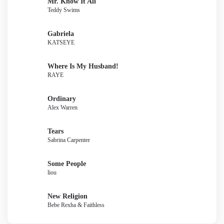
Mr. Know It All
Teddy Swims
Gabriela
KATSEYE
Where Is My Husband!
RAYE
Ordinary
Alex Warren
Tears
Sabrina Carpenter
Some People
liou
New Religion
Bebe Rexha & Faithless