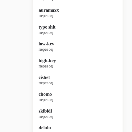
auramaxx
перевод
type shit
перевод
low-key
перевод
high-key
перевод
cishet
перевод
chomo
перевод
skibidi
перевод
delulu