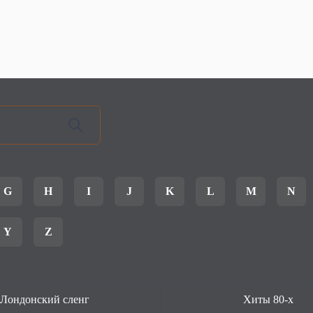
G
H
I
J
K
L
M
N
Y
Z
Лондонский сленг
Хиты 80-х