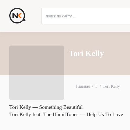
Tori Kelly
Главная
T
Tori Kelly
Tori Kelly — Something Beautiful
Tori Kelly feat. The HamilTones — Help Us To Love