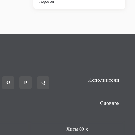
перевод
Исполнители
O
P
Q
Словарь
Хиты 00-х