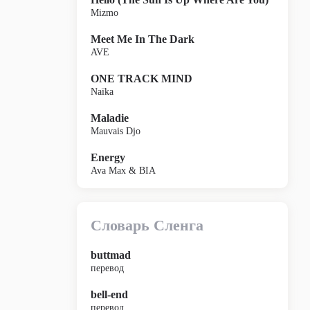
Mizmo
Meet Me In The Dark
AVE
ONE TRACK MIND
Naïka
Maladie
Mauvais Djo
Energy
Ava Max & BIA
Словарь Сленга
buttmad
перевод
bell-end
перевод