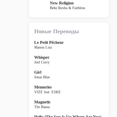
New Religion
Bebe Rexha & Faithless
Новые Переводы
Le Petit Pêcheur
Manon Lisa
Whisper
Joel Corry
Girl
Jonas Blue
Memories
VIZE feat. ESKE
Magnetic
The Bausa
Hello (The Sun Is Up Where Are You)