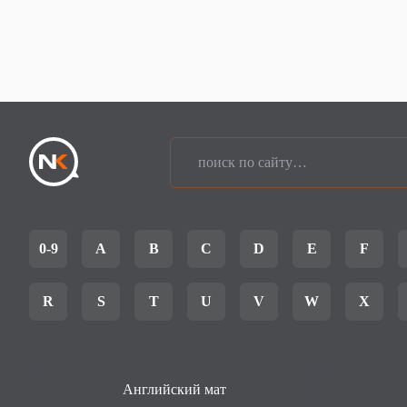
0-9
A
B
C
D
E
F
R
S
T
U
V
W
X
Английский мат