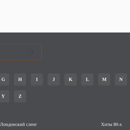
G
H
I
J
K
L
M
N
Y
Z
Лондонский сленг
Хиты 80-х