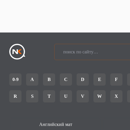
0-9
A
B
C
D
E
F
R
S
T
U
V
W
X
Английский мат