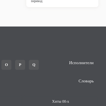
перевод
Исполнители
O
P
Q
Словарь
Хиты 00-х