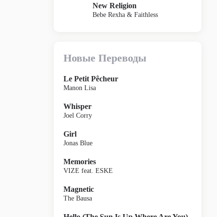
New Religion
Bebe Rexha & Faithless
Новые Переводы
Le Petit Pêcheur
Manon Lisa
Whisper
Joel Corry
Girl
Jonas Blue
Memories
VIZE feat. ESKE
Magnetic
The Bausa
Hello (The Sun Is Up Where Are You)