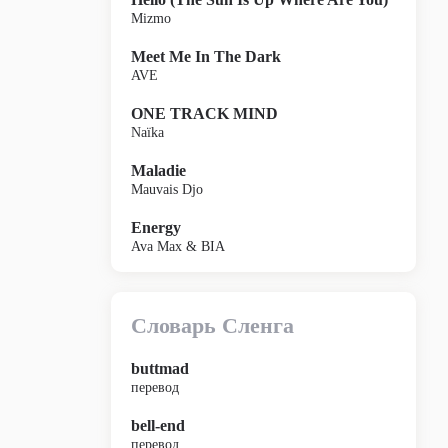
Mizmo
Meet Me In The Dark
AVE
ONE TRACK MIND
Naïka
Maladie
Mauvais Djo
Energy
Ava Max & BIA
Словарь Сленга
buttmad
перевод
bell-end
перевод