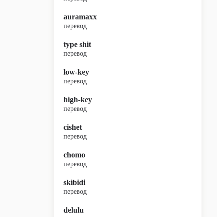
auramaxx
перевод
type shit
перевод
low-key
перевод
high-key
перевод
cishet
перевод
chomo
перевод
skibidi
перевод
delulu