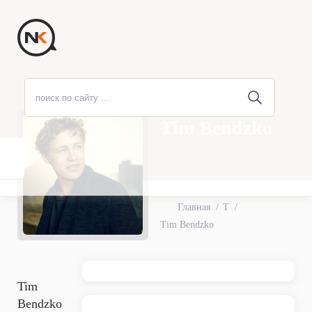
Tim Bendzko
Главная
T
Tim Bendzko
Tim
Bendzko