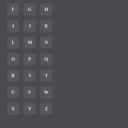
F
G
H
I
J
K
L
M
N
O
P
Q
R
S
T
U
V
W
X
Y
Z