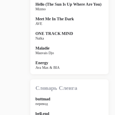
Hello (The Sun Is Up Where Are You)
Mizmo
Meet Me In The Dark
AVE
ONE TRACK MIND
Naïka
Maladie
Mauvais Djo
Energy
Ava Max & BIA
Словарь Сленга
buttmad
перевод
bell-end