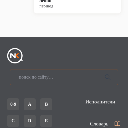
delulu
перевод
Исполнители
0-9
A
B
C
D
E
Словарь