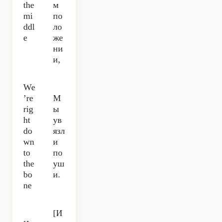
the
м
mi
по
ddl
ло
e
же
ни
и,
We
’re
М
rig
ы
ht
ув
do
язл
wn
и
to
по
the
уш
bo
и.
ne
[И