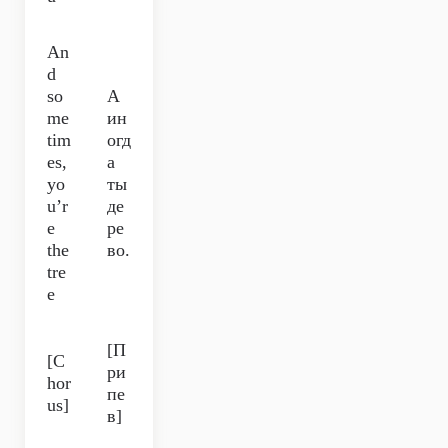
An
d
so
А
me
ин
tim
огд
es,
а
yo
ты
u’r
де
e
ре
the
во.
tre
e
[П
[C
ри
hor
пе
us]
в]