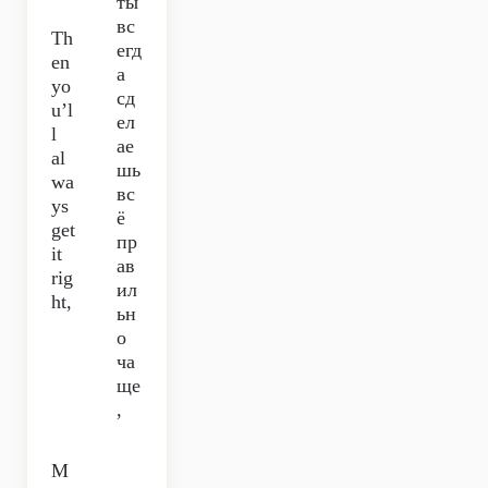
ты
вс
Th
егд
en
а
yo
сд
u’l
ел
l
ае
al
шь
wa
вс
ys
ё
get
пр
it
ав
rig
ил
ht,
ьн
о
ча
ще
,
M