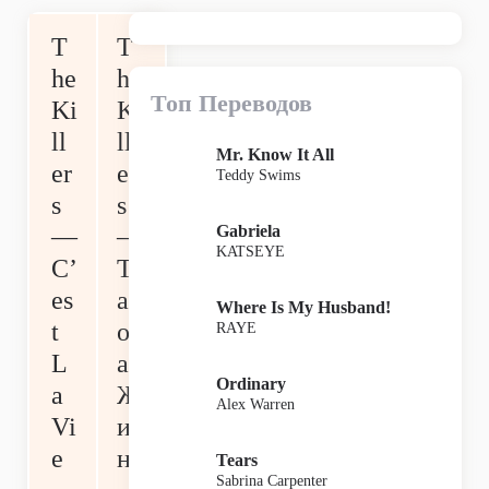
T
T
he
he
Топ Переводов
Ki
Ki
ll
ll
Mr. Know It All
er
er
Teddy Swims
s
s
Gabriela
—
—
KATSEYE
C’
Т
es
ак
Where Is My Husband!
t
ов
RAYE
L
а
Ordinary
a
Ж
Alex Warren
Vi
из
e
нь
Tears
Sabrina Carpenter