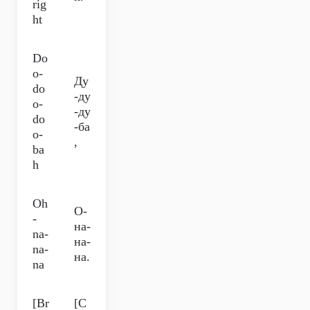
rig
ht
Do
o-
Ду
do
-ду
o-
-ду
do
-ба
o-
,
ba
h
Oh
О-
-
на-
na-
на-
na-
на.
na
[Br
[С