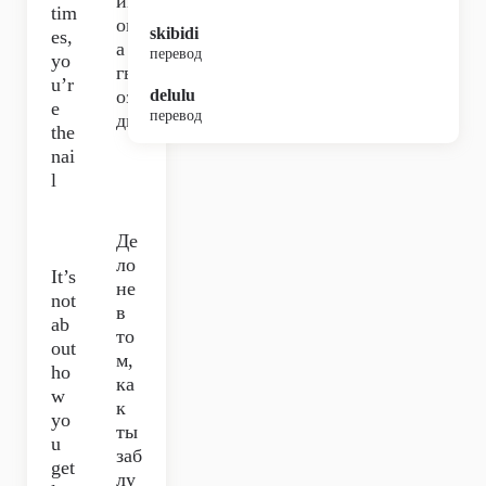
ин
tim
огд
skibidi
es,
а
перевод
yo
гв
u’r
оз
delulu
e
перевод
дь.
the
nai
l
Де
ло
It’s
не
not
в
ab
то
out
м,
ho
ка
w
к
yo
ты
u
заб
get
лу