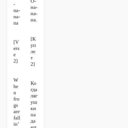
О-
-
на-
na-
на-
na-
на.
na
[К
[V
уп
ers
ле
e
т
2]
2]
W
Ко
he
гда
n
ляг
fro
уш
gs
ки
are
па
fall
да
in’
ют