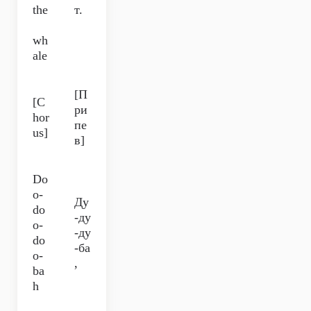
the
т.
wh
ale
[П
[C
ри
hor
пе
us]
в]
Do
o-
Ду
do
-ду
o-
-ду
do
-ба
o-
,
ba
h