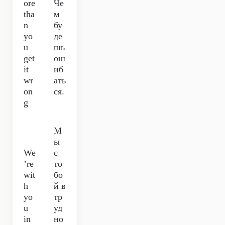
ore
Че
tha
м
n
бу
yo
де
u
шь
get
ош
it
иб
wr
ать
on
ся.
g
М
ы
We
с
’re
то
wit
бо
h
й в
yo
тр
u
уд
in
но