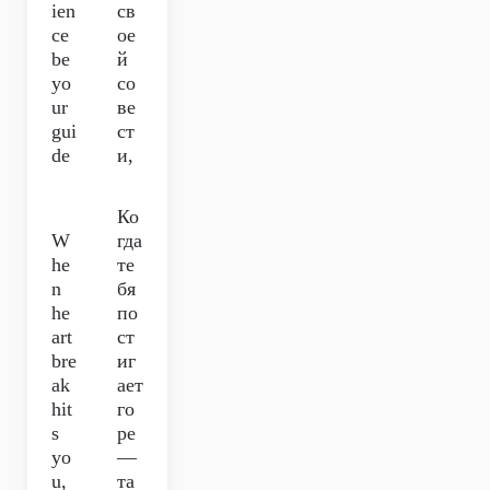
ien
св
ce
ое
bе
й
yo
со
ur
ве
gui
ст
de
и,
Ко
W
гда
he
те
n
бя
he
по
art
ст
bre
иг
ak
ает
hit
го
s
ре
yo
—
u,
та