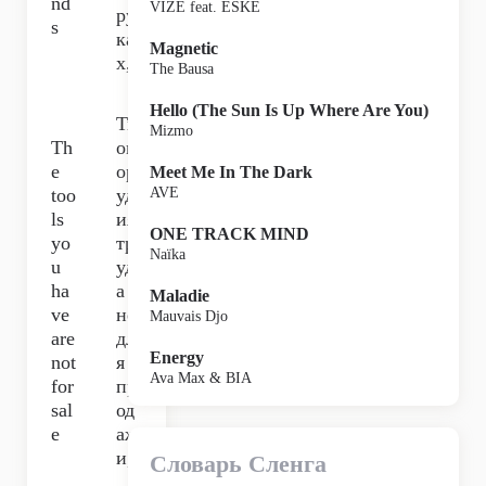
nd
VIZE feat. ESKE
ру
s
ка
Magnetic
х,
The Bausa
Hello (The Sun Is Up Where Are You)
Тв
Mizmo
Th
ои
e
ор
Meet Me In The Dark
too
уд
AVE
ls
ия
ONE TRACK MIND
yo
тр
Naïka
u
уд
ha
а
Maladie
ve
не
Mauvais Djo
are
дл
Energy
not
я
Ava Max & BIA
for
пр
sal
од
e
аж
и,
Словарь Сленга