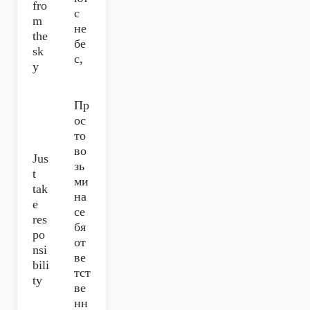
fro
с
m
не
the
бе
sk
с,
y
Пр
ос
то
во
Jus
зь
t
ми
tak
на
e
се
res
бя
po
от
nsi
ве
bili
тст
ty
ве
нн