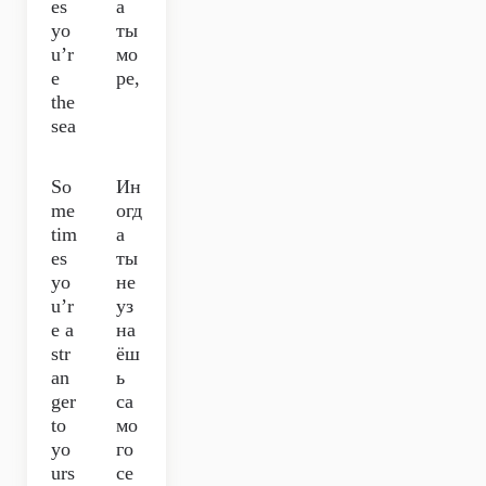
es
а
yo
ты
u’r
мо
e
ре,
the
sea
So
Ин
me
огд
tim
а
es
ты
yo
не
u’r
уз
e a
на
str
ёш
an
ь
ger
са
to
мо
yo
го
urs
се