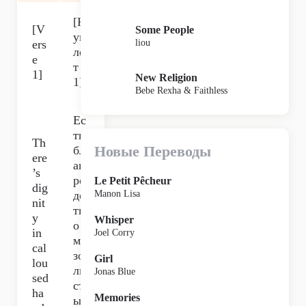
[К
[V
Some People
уп
liou
ers
ле
e
т
1]
New Religion
1]
Bebe Rexha & Faithless
Ес
ть
Th
Новые Переводы
бл
ere
аго
’s
ро
Le Petit Pêcheur
dig
дс
Manon Lisa
nit
тв
y
Whisper
о в
in
Joel Corry
мо
cal
зо
Girl
lou
ли
Jonas Blue
sed
ст
ha
Memories
ых