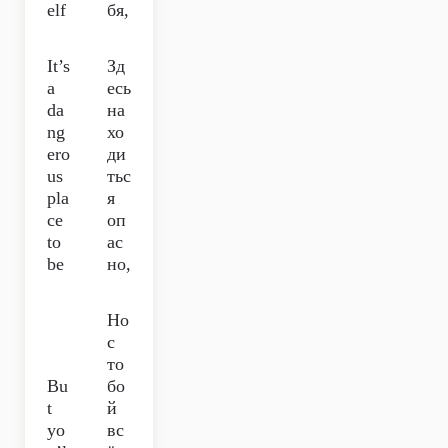
elf
бя,
It’s
Зд
a
есь
da
на
ng
хо
ero
ди
us
тьс
pla
я
ce
оп
to
ас
be
но,
Но
с
то
Bu
бо
t
й
yo
вс