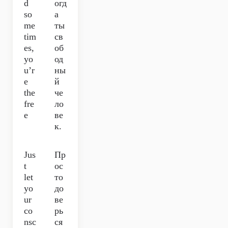
d
огд
so
а
me
ты
tim
св
es,
об
yo
од
u’r
ны
e
й
thе
че
fre
ло
e
ве
к.
Jus
Пр
t
ос
let
то
yo
до
ur
ве
co
рь
nsc
ся