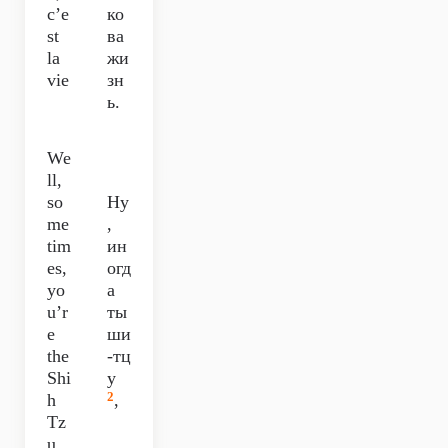
c’e
ко
st
ва
la
жи
vie
зн
ь.
We
ll,
so
Ну
me
,
tim
ин
es,
огд
yo
а
u’r
ты
e
ши
the
-тц
Shi
у
2
h
,
Tz
u