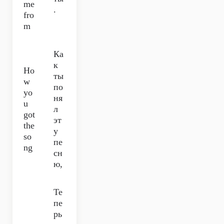
me
.
fro
m
Ка
к
Ho
ты
w
по
yo
ня
u
л
got
эт
the
у
so
пе
ng
сн
ю,
Те
пе
рь