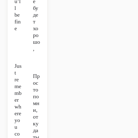
u’l
ё
l
бу
be
де
fin
т
e
хо
ро
шо
,
Jus
t
Пр
re
ос
me
то
mb
по
er
мн
wh
и,
ere
от
yo
ку
u
да
co
ты