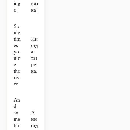
idg
вяз
e]
ка]
So
me
tim
Ин
es
огд
yo
а
u’r
ты
e
ре
the
ка,
riv
er
An
d
so
А
me
ин
tim
огд