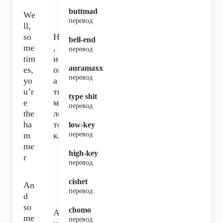
buttmad
We
перевод
ll,
so
Ну
bell-end
me
,
перевод
tim
ин
auramaxx
es,
огд
перевод
yo
а
u’r
ты
type shit
e
мо
перевод
the
ло
ha
то
low-key
m
к,
перевод
me
high-key
r
перевод
cishet
An
перевод
d
so
chomo
А
me
перевод