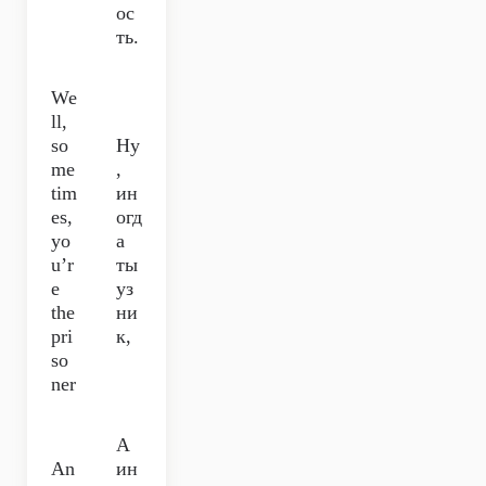
ос
ть.
We
ll,
so
Ну
me
,
tim
ин
es,
огд
yo
а
u’r
ты
e
уз
the
ни
pri
к,
so
ner
А
An
ин