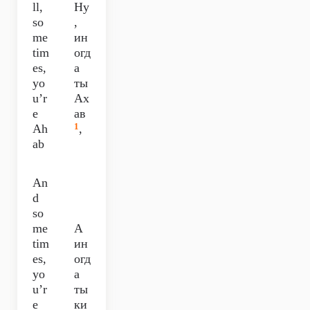
ll,
Ну
so
,
me
ин
tim
огд
es,
а
yo
ты
u’r
Ах
e
ав
1
Ah
,
ab
An
d
so
me
А
tim
ин
es,
огд
yo
а
u’r
ты
e
ки