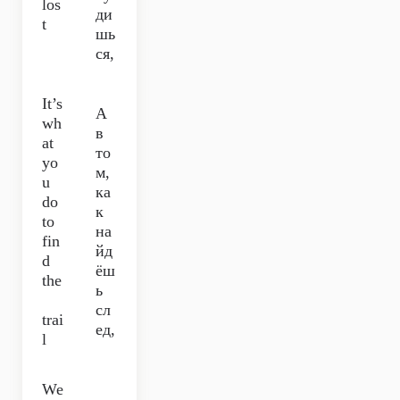
los
ди
t
шь
ся,
It’s
А
wh
в
at
то
yo
м,
u
ка
do
к
to
на
fin
йд
d
ёш
the
ь
сл
trai
ед,
l
We