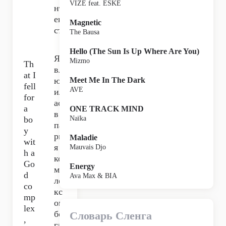
VIZE feat. ESKE
нт
ек
Magnetic
ст,
The Bausa
Hello (The Sun Is Up Where Are You)
Я
Mizmo
Th
вл
at I
юб
Meet Me In The Dark
fell
AVE
ил
for
ась
a
ONE TRACK MIND
в
bo
Naïka
па
y
рн
Maladie
wit
я с
Mauvais Djo
h a
ко
Go
Energy
мп
d
Ava Max & BIA
ле
co
кс
mp
ом
lex
бо
Словарь Сленга
,
га,