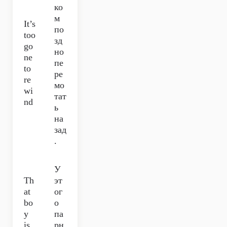
ко
м
It’s
по
too
зд
go
но
ne
пе
to
ре
re
мо
wi
тат
nd
ь
на
зад
.
У
Th
эт
at
ог
bo
о
y
па
is
рн