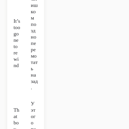
иш
ко
м
It’s
по
too
зд
go
но
ne
пе
to
ре
re
мо
wi
тат
nd
ь
на
зад
.
У
Th
эт
at
ог
bo
о