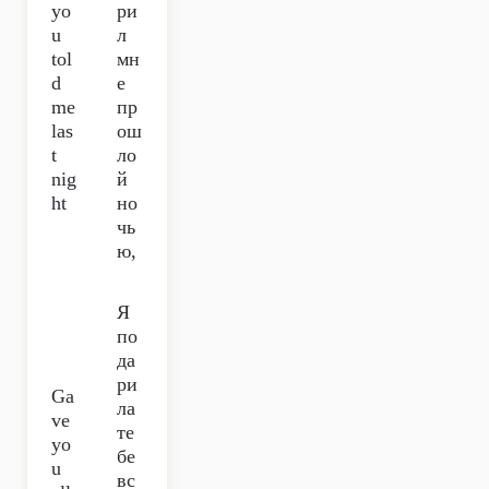
yo
ри
u
л
tol
мн
d
е
me
пр
las
ош
t
ло
nig
й
ht
но
чь
ю,
Я
по
да
ри
Ga
ла
ve
те
yo
бе
u
вс