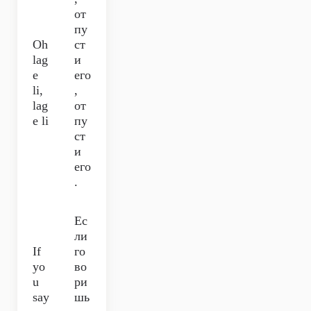
от
пу
Oh
ст
lag
и
e
его
li,
,
lag
от
e li
пу
ст
и
его
.
Ес
ли
If
го
yo
во
u
ри
say
шь