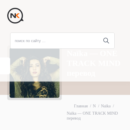
Naïka — ONE
TRACK MIND
перевод
Главная
N
Naïka
Naïka — ONE TRACK MIND
перевод