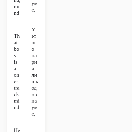
nd,
ум
mi
е,
nd
У
Th
эт
at
ог
bo
о
y
па
is
рн
a
я
on
ли
e-
шь
tra
од
ck
но
mi
на
nd
ум
е,
He