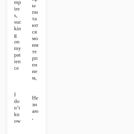
mp
ы
ire
пи
s,
та
suc
ют
kin
ся
g
мо
on
им
my
те
pat
рп
ien
ен
ce
ие
м,
I
Не
do
зн
n’t
аю
kn
,
ow