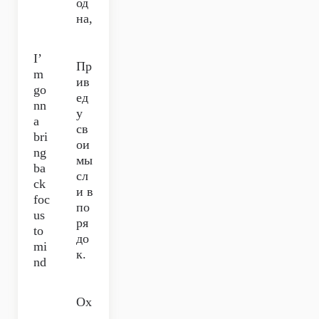
од
на,
I’
Пр
m
ив
go
ед
nn
у
a
св
bri
ои
ng
мы
ba
сл
ck
и в
foc
по
us
ря
to
до
mi
к.
nd
Ох
,