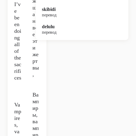
же
I’v
шл
skibidi
e
а
перевод
be
на
en
delulu
вс
doi
перевод
е
ng
эт
all
и
of
же
the
рт
sac
вы
rifi
,
ces
Ва
мп
Va
ир
mp
ы,
ire
ва
s,
мп
va
ир