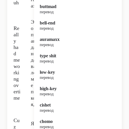
uh
ах,
buttmad
перевод
Эт
bell-end
Re
о
перевод
all
пр
auramaxx
y
ав
перевод
ha
да
d
не
type shit
me
да
перевод
wo
ва
rki
ло
low-key
перевод
ng
мн
ov
е
high-key
erti
по
перевод
me
ко
я,
cishet
перевод
Cu
chomo
Я
z
перевод