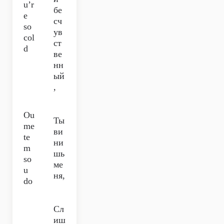
u’r
бе
e
сч
so
ув
col
ст
d
ве
нн
ый
,
Ou
Ты
me
ви
te
ни
m
шь
so
ме
u
ня,
do
Сл
иш