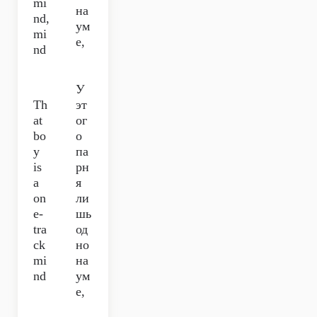
mi
на
nd,
ум
mi
е,
nd
У
Th
эт
at
ог
bo
о
y
па
is
рн
a
я
on
ли
e-
шь
tra
од
ck
но
mi
на
nd
ум
е,