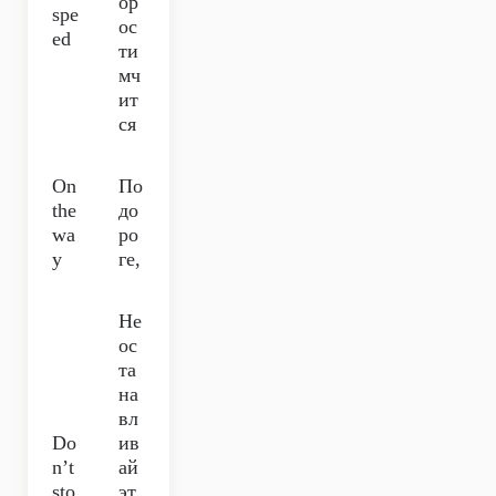
ор
spe
ос
ed
ти
мч
ит
ся
On
По
the
до
wa
ро
y
ге,
Не
ос
та
на
вл
Do
ив
n’t
ай
sto
эт