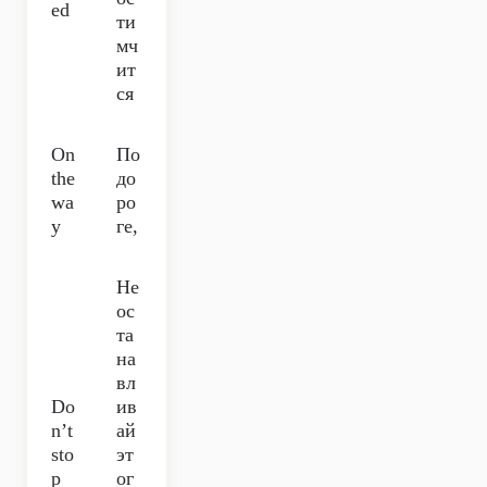
ed
ти
мч
ит
ся
On
По
the
до
wa
ро
y
ге,
Не
ос
та
на
вл
Do
ив
n’t
ай
sto
эт
p
ог