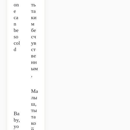
on
ть
e
та
ca
ки
n
м
be
бе
so
сч
col
ув
d
ст
ве
нн
ым
,
Ма
лы
ш,
ты
Ba
та
by,
ко
yo
й