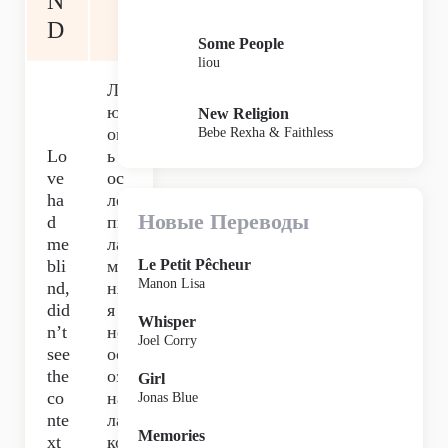
N
D
Some People
liou
Л
юб
New Religion
ов
Bebe Rexha & Faithless
Lo
ь
ve
ос
ha
ле
Новые Переводы
d
пи
me
ла
bli
ме
Le Petit Pêcheur
Manon Lisa
nd,
ня,
did
я
Whisper
n’t
не
Joel Corry
see
ос
the
оз
Girl
co
на
Jonas Blue
nte
ла
Memories
xt
ко