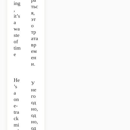
ра
ing
тьс
,
я,
it’s
эт
a
о
wa
тр
ste
ата
of
вр
tim
ем
e
ен
и.
He
У
’s
не
a
го
on
од
e-
но,
tra
од
ck
но,
mi
од