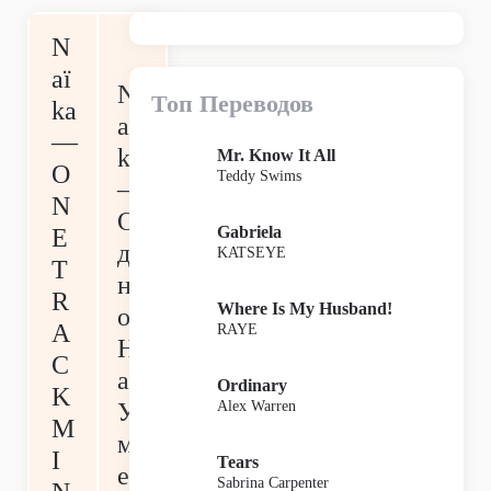
N
aï
N
Топ Переводов
ka
aï
—
ka
Mr. Know It All
O
Teddy Swims
—
N
О
Gabriela
E
д
KATSEYE
T
н
R
Where Is My Husband!
о
A
RAYE
Н
C
а
Ordinary
K
Alex Warren
У
M
м
I
Tears
е
Sabrina Carpenter