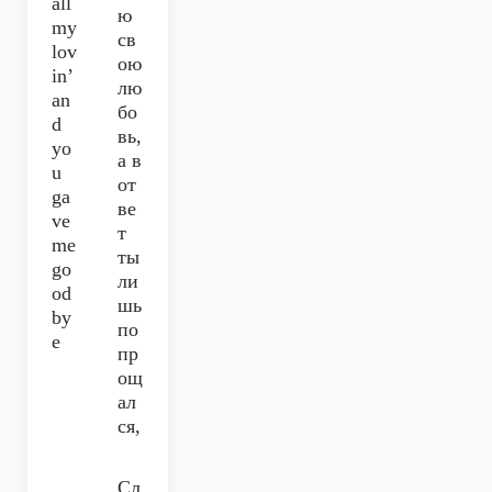
all
ю
my
св
lov
ою
in’
лю
an
бо
d
вь,
yo
а в
u
от
ga
ве
ve
т
me
ты
go
ли
od
шь
by
по
e
пр
ощ
ал
ся,
Сл