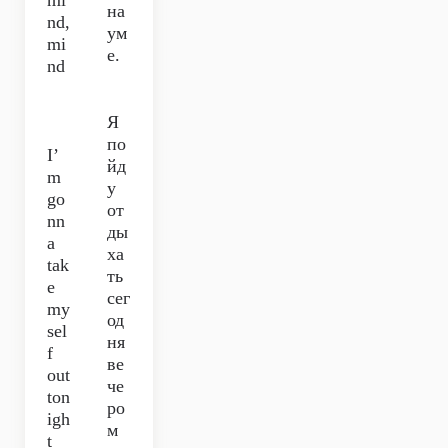
mi
на
nd,
ум
mi
е.
nd
Я
по
I’
йд
m
у
go
от
nn
ды
a
ха
tak
ть
e
сег
my
од
sel
ня
f
ве
out
че
ton
ро
igh
м
t