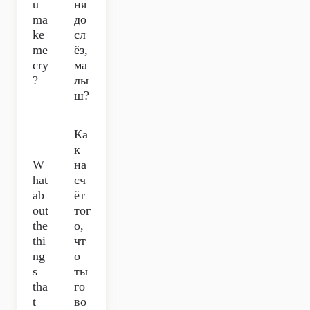
u
ня
ma
до
ke
сл
me
ёз,
cry
ма
?
лы
ш?
Ка
к
W
на
hat
сч
ab
ёт
out
тог
the
о,
thi
чт
ng
о
s
ты
tha
го
t
во