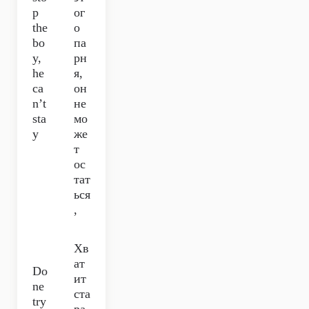
p
ог
the
о
bo
па
y,
рн
he
я,
ca
он
n’t
не
sta
мо
y
же
т
ос
тат
ься
,
Хв
ат
Do
ит
ne
ста
try