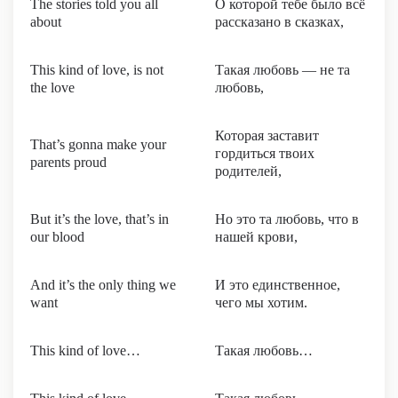
The stories told you all
О которой тебе было всё
about
рассказано в сказках,
This kind of love, is not
Такая любовь — не та
the love
любовь,
Которая заставит
That’s gonna make your
гордиться твоих
parents proud
родителей,
But it’s the love, that’s in
Но это та любовь, что в
our blood
нашей крови,
And it’s the only thing we
И это единственное,
want
чего мы хотим.
This kind of love…
Такая любовь…