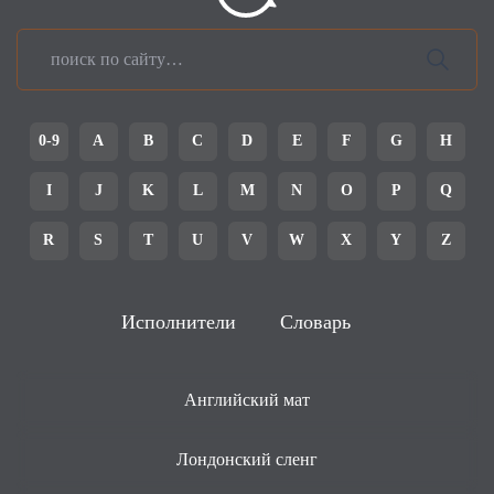
0-9
A
B
C
D
E
F
G
H
I
J
K
L
M
N
O
P
Q
R
S
T
U
V
W
X
Y
Z
Исполнители
Словарь
Английский мат
Лондонский сленг