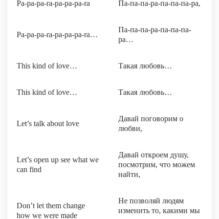
Pa-pa-pa-ra-pa-pa-pa-ra
Па-па-па-ра-па-па-па-ра,
Па-па-па-ра-па-па-па-
Pa-pa-pa-ra-pa-pa-pa-ra…
ра…
This kind of love…
Такая любовь…
This kind of love…
Такая любовь…
Давай поговорим о
Let’s talk about love
любви,
Давай откроем душу,
Let’s open up see what we
посмотрим, что можем
can find
найти,
Не позволяй людям
Don’t let them change
изменить то, какими мы
how we were made