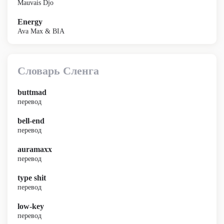
Mauvais Djo
Energy
Ava Max & BIA
Словарь Сленга
buttmad
перевод
bell-end
перевод
auramaxx
перевод
type shit
перевод
low-key
перевод