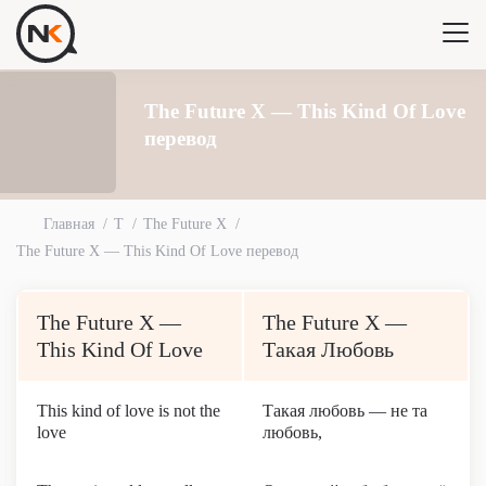
The Future X — This Kind Of Love
перевод
Главная
T
The Future X
The Future X — This Kind Of Love перевод
The Future X —
The Future X —
This Kind Of Love
Такая Любовь
This kind of love is not the
Такая любовь — не та
love
любовь,