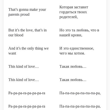
Которая заставит
That’s gonna make your
гордиться твоих
parents proud
родителей,
But it’s the love, that’s in
Но это та любовь, что в
our blood
нашей крови,
And it’s the only thing we
И это единственное,
want
чего мы хотим.
This kind of love…
Такая любовь…
This kind of love…
Такая любовь…
Pa-pa-pa-ra-pa-pa-pa-ra
Па-па-па-ра-па-па-па-ра,
Pa-pa-pa-ra-pa-pa-pa-ra
Па-па-па-ра-па-па-па-ра,