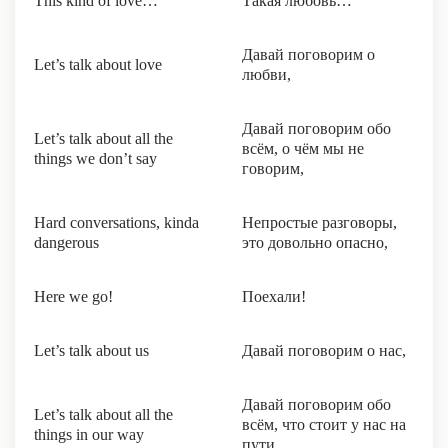
This kind of love…
Такая любовь…
Давай поговорим о
Let’s talk about love
любви,
Давай поговорим обо
Let’s talk about all the
всём, о чём мы не
things we don’t say
говорим,
Hard conversations, kinda
Непростые разговоры,
dangerous
это довольно опасно,
Here we go!
Поехали!
Let’s talk about us
Давай поговорим о нас,
Давай поговорим обо
Let’s talk about all the
всём, что стоит у нас на
things in our way
пути,