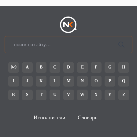
0-9
A
B
C
D
E
F
G
H
I
J
K
L
M
N
O
P
Q
R
S
T
U
V
W
X
Y
Z
Исполнители
Словарь