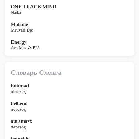
ONE TRACK MIND
Naïka
Maladie
Mauvais Djo
Energy
Ava Max & BIA
Словарь Сленга
buttmad
перевод
bell-end
перевод
auramaxx
перевод
type shit