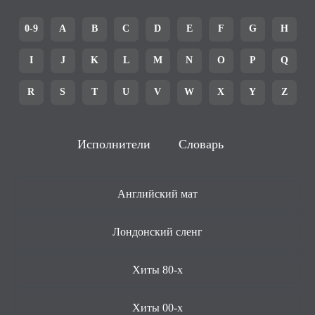
0-9
A
B
C
D
E
F
G
H
I
J
K
L
M
N
O
P
Q
R
S
T
U
V
W
X
Y
Z
Исполнители
Словарь
Английский мат
Лондонский сленг
Хиты 80-х
Хиты 00-х