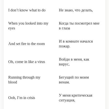
I don’t know what to do
Не знаю, что делать,
When you looked into my
Когда ты посмотрел мне
eyes
в глаза
И в комнате начался
And set fire to the room
пожар.
Войди в меня, как
Oh, come in like a virus
вирус,
Running through my
Бегущий по моим
blood
венам.
У меня критическая
Ooh, I’m in crisis
ситуация,