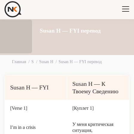
Susan H — FYI перевод
Главная
S
Susan H
Susan H — FYI перевод
Susan H — К
Susan H — FYI
Твоему Сведению
[Verse 1]
[Куплет 1]
У меня критическая
I’m in a crisis
ситуация,