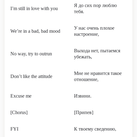
Я до сих пор люблю
I’m still in love with you
тебя.
У нас очень плохое
We’re in a bad, bad mood
настроение,
Выхода нет, пытаемся
No way, try to outrun
убежать,
Мне не нравится такое
Don’t like the attitude
отношение,
Excuse me
Извини.
[Chorus]
[Припев]
FYI
К твоему сведению,