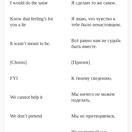
I would do the same
Я сделаю то же самое.
Know that feeling’s for
Я знаю, что чувство к
you a lie
тебе было ненастоящим,
Всё равно нам не судьба
It wasn’t meant to be.
быть вместе.
[Chorus]
[Припев]
FYI
К твоему сведению,
Мы ничего не можем
We cannot help it
поделать,
We don’t pretend
Мы не притворяемся,
Не подвергай нас