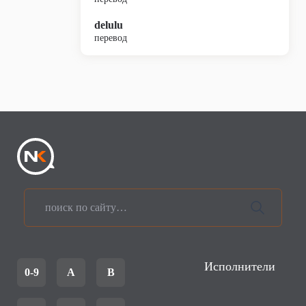
delulu
перевод
Исполнители
0-9
A
B