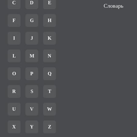
C
D
E
Словарь
F
G
H
I
J
K
L
M
N
O
P
Q
R
S
T
U
V
W
X
Y
Z