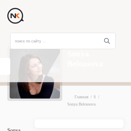
Sonya
Belousova
Главная
S
Sonya Belousova
Sonya