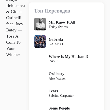
Belousova
Топ Переводов
& Giona
Ostinelli
Mr. Know It All
feat. Joey
Teddy Swims
Batey —
Toss A
Gabriela
Coin To
KATSEYE
Your
Witcher
Where Is My Husband!
RAYE
Ordinary
Alex Warren
Tears
Sabrina Carpenter
Some People