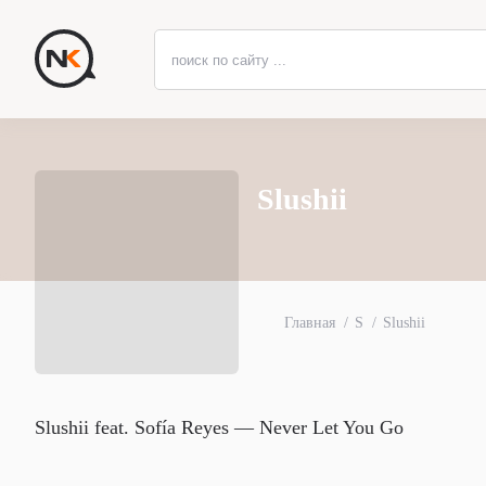
Slushii
Главная
S
Slushii
Slushii feat. Sofía Reyes — Never Let You Go