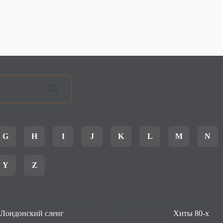
G
H
I
J
K
L
M
N
Y
Z
Лондонский сленг
Хиты 80-х