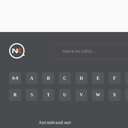
0-9
A
B
C
D
E
F
R
S
T
U
V
W
X
Английский мат