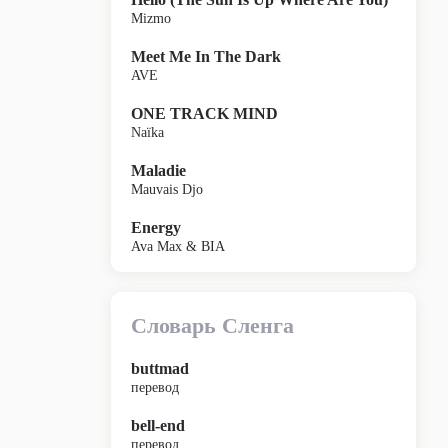
Mizmo
Meet Me In The Dark
AVE
ONE TRACK MIND
Naïka
Maladie
Mauvais Djo
Energy
Ava Max & BIA
Словарь Сленга
buttmad
перевод
bell-end
перевод