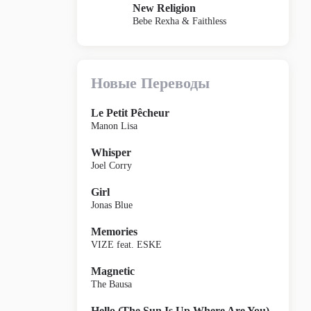
New Religion
Bebe Rexha & Faithless
Новые Переводы
Le Petit Pêcheur
Manon Lisa
Whisper
Joel Corry
Girl
Jonas Blue
Memories
VIZE feat. ESKE
Magnetic
The Bausa
Hello (The Sun Is Up Where Are You)