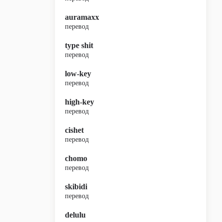
auramaxx
перевод
type shit
перевод
low-key
перевод
high-key
перевод
cishet
перевод
chomo
перевод
skibidi
перевод
delulu