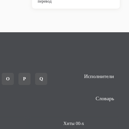
перевод
Исполнители
O
P
Q
Словарь
Хиты 00-х