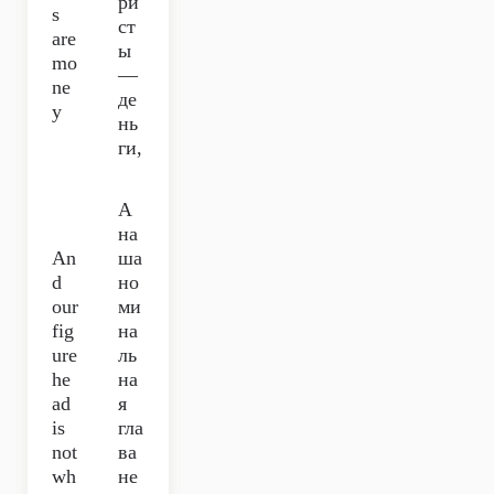
ри
s
ст
are
ы
mo
—
ne
де
y
нь
ги,
А
на
An
ша
d
но
our
ми
fig
на
ure
ль
he
на
ad
я
is
гла
not
ва
wh
не