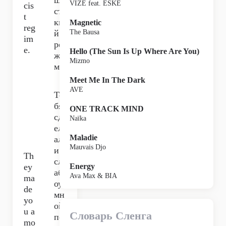
ши
VIZE feat. ESKE
cis
стс
t
ки
Magnetic
reg
й
The Bausa
im
ре
e.
Hello (The Sun Is Up Where Are You)
жи
Mizmo
м.
Meet Me In The Dark
AVE
Те
бя
ONE TRACK MIND
сд
Naïka
ел
Maladie
ал
Mauvais Djo
и
Th
сл
ey
Energy
аб
Ava Max & BIA
ma
оу
de
мн
yo
ой,
u a
Словарь Сленга
по
mo