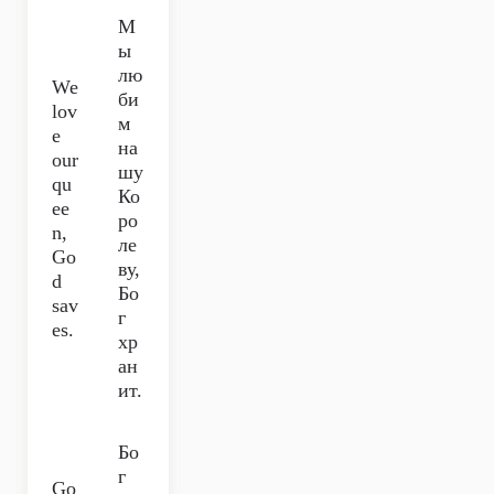
М
ы
лю
We
би
lov
м
e
на
our
шу
qu
Ко
ee
ро
n,
ле
Go
ву,
d
Бо
sav
г
es.
хр
ан
ит.
Бо
г
Go