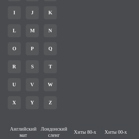
I
J
K
L
M
N
O
P
Q
R
S
T
U
V
W
X
Y
Z
Английский
Лондонский
Хиты 80-х
Хиты 00-х
мат
сленг