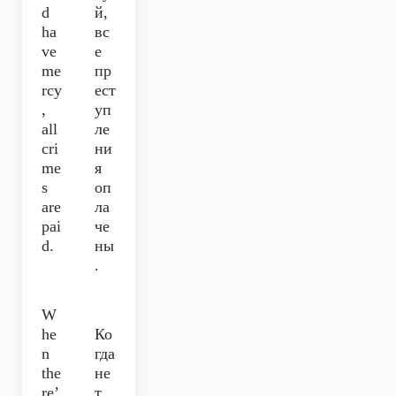
d
й,
ha
вс
ve
е
me
пр
rcy
ест
,
уп
all
ле
cri
ни
me
я
s
оп
are
ла
pai
че
d.
ны
.
W
he
Ко
n
гда
the
не
re’
т