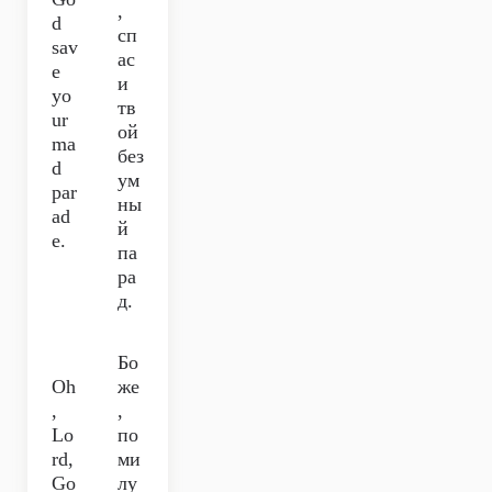
,
d
сп
sav
ас
e
и
yo
тв
ur
ой
ma
без
d
ум
par
ны
ad
й
e.
па
ра
д.
Бо
Oh
же
,
,
Lo
по
rd,
ми
Go
лу