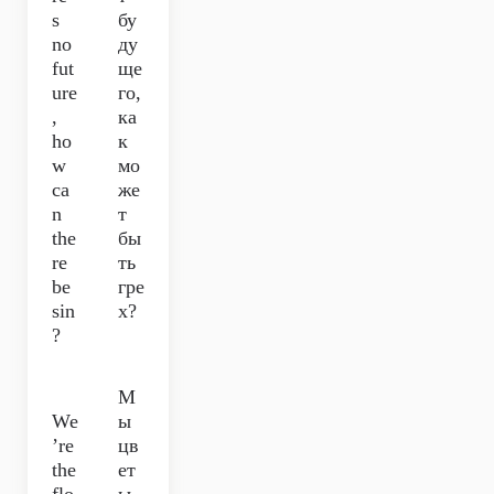
s
бу
no
ду
fut
ще
ure
го,
,
ка
ho
к
w
мо
ca
же
n
т
the
бы
re
ть
be
гре
sin
х?
?
М
We
ы
’re
цв
the
ет