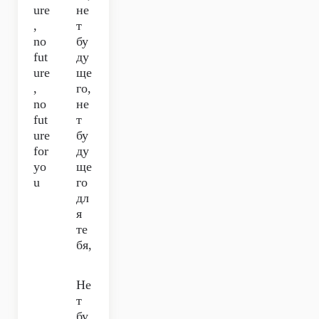
ure
не
,
т
no
бу
fut
ду
ure
ще
,
го,
no
не
fut
т
ure
бу
for
ду
yo
ще
u
го
дл
я
те
бя,
Не
т
бу