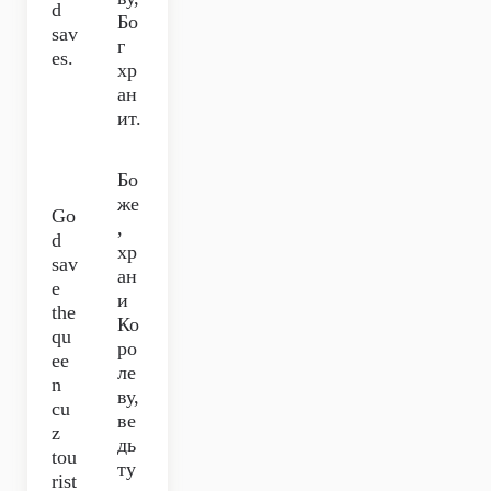
d
Бо
sav
г
es.
хр
ан
ит.
Бо
же
Go
,
d
хр
sav
ан
e
и
the
Ко
qu
ро
ee
ле
n
ву,
cu
ве
z
дь
tou
ту
rist