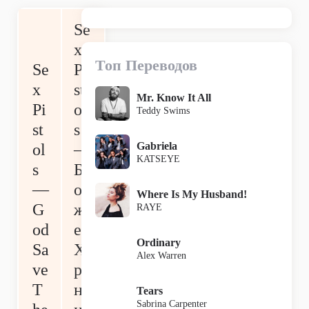
Se
x
Топ Переводов
Se
Pi
x
st
Mr. Know It All
Pi
ol
Teddy Swims
st
s
Gabriela
ol
—
KATSEYE
s
Б
—
о
Where Is My Husband!
G
ж
RAYE
od
е,
Ordinary
Sa
Х
Alex Warren
ve
ра
T
н
Tears
Sabrina Carpenter