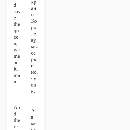
хр
d
ан
sav
и
e
Ко
the
ро
qu
ле
ee
ву,
n,
мы
we
се
me
рь
an
ёз
it,
но,
ma
чу
n,
ва
к,
An
А
d
в
the
ме
re
чт