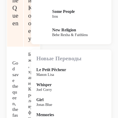
he
и
Q
К
Some People
ue
ор
liou
en
ол
ев
New Religion
Bebe Rexha & Faithless
у
Бо
Новые Переводы
же
Go
,
d
Le Petit Pêcheur
хр
sav
Manon Lisa
ан
e
и
Whisper
the
Ко
Joel Corry
qu
ро
ee
Girl
ле
n,
Jonas Blue
ву,
the
фа
fas
Memories