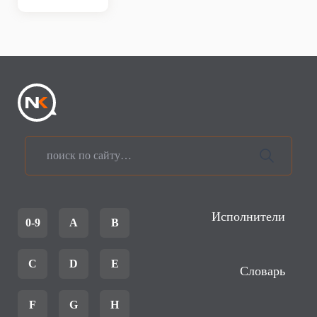
Исполнители
0-9
A
B
C
D
E
Словарь
F
G
H