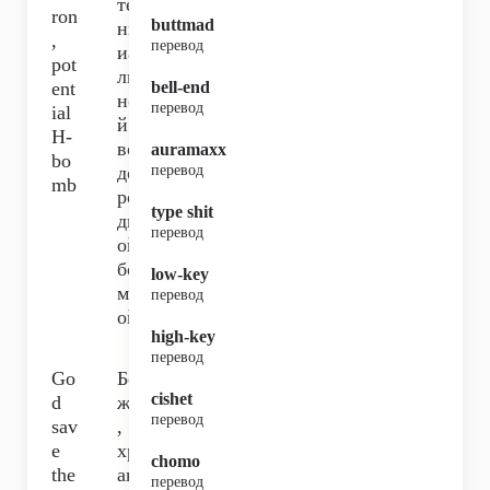
те
ron
buttmad
нц
,
перевод
иа
pot
ль
ent
bell-end
но
перевод
ial
й
H-
во
auramaxx
bo
до
перевод
mb
ро
type shit
дн
перевод
ой
бо
low-key
мб
перевод
ой.
high-key
перевод
Go
Бо
cishet
d
же
перевод
sav
,
e
хр
chomo
the
ан
перевод