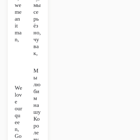
we
мы
me
се
an
рь
it
ёз
ma
но,
n,
чу
ва
к,
М
ы
лю
We
би
lov
м
e
на
our
шу
qu
Ко
ee
ро
n,
ле
Go
ву,