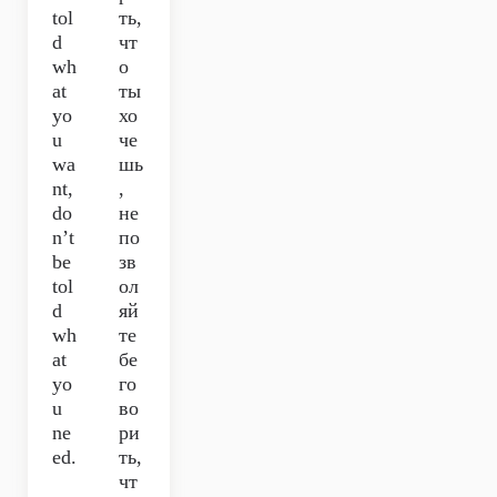
tol
ть,
d
чт
wh
о
at
ты
yo
хо
u
че
wa
шь
nt,
,
do
не
n’t
по
be
зв
tol
ол
d
яй
wh
те
at
бе
yo
го
u
во
ne
ри
ed.
ть,
чт