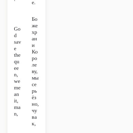
е.
Бо
же
Go
хр
d
ан
sav
и
e
Ко
the
ро
qu
ле
ee
ву,
n,
мы
we
се
me
рь
an
ёз
it,
но,
ma
чу
n,
ва
к,