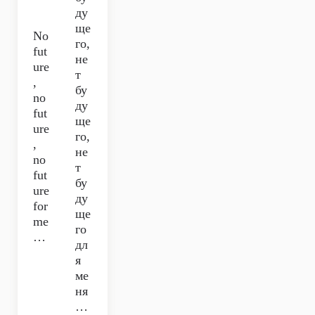
ду
ще
No
го,
fut
не
ure
т
,
бу
no
ду
fut
ще
ure
го,
,
не
no
т
fut
бу
ure
ду
for
ще
me
го
…
дл
я
ме
ня
…