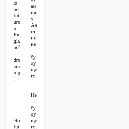
is
ан
no
ия
fut
х
ure
Ан
in
гл
En
ии
gla
не
nd’
т
s
бу
dre
ду
am
ще
ing
го.
.
Не
т
бу
ду
No
ще
fut
го,