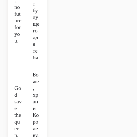
,
т
no
бу
fut
ду
ure
ще
for
го
yo
дл
u.
я
те
бя.
Бо
же
Go
,
d
хр
sav
ан
e
и
the
Ко
qu
ро
ee
ле
n,
ву,