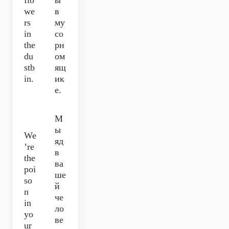
flo
ы
we
в
rs
му
in
со
the
рн
du
ом
stb
ящ
in.
ик
е.
М
ы
We
яд
’re
в
the
ва
poi
ше
so
й
n
че
in
ло
yo
ве
ur