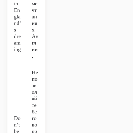
in
ме
En
чт
gla
ан
nd’
ия
s
х
dre
Ан
am
гл
ing
ии
,
Не
по
зв
ол
яй
те
бе
Do
го
n’t
во
be
ри