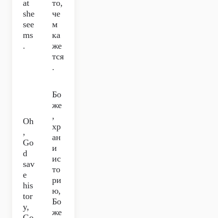
at
то,
she
че
see
м
ms
ка
.
же
тся
.
Бо
же
,
Oh
хр
,
ан
Go
и
d
ис
sav
то
e
ри
his
ю,
tor
Бо
y,
же
Go