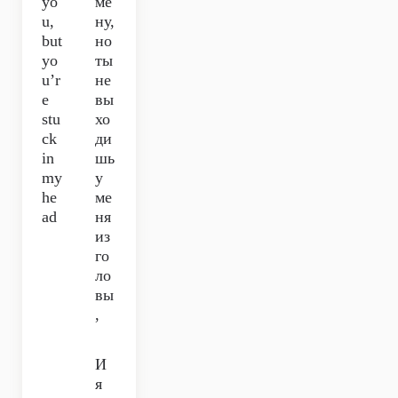
yo
ме
u,
ну,
but
но
yo
ты
u’r
не
e
вы
stu
хо
ck
ди
in
шь
my
у
he
ме
ad
ня
из
го
ло
вы
,
И
я