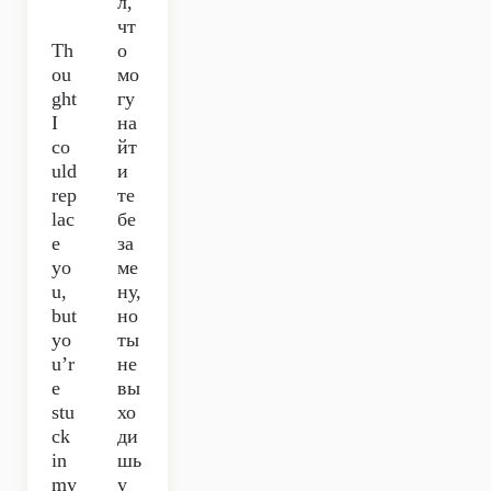
л,
чт
Th
о
ou
мо
ght
гу
I
на
co
йт
uld
и
rep
те
lac
бе
e
за
yo
ме
u,
ну,
but
но
yo
ты
u’r
не
e
вы
stu
хо
ck
ди
in
шь
my
у