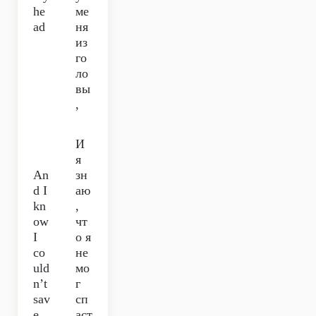
he
ме
ad
ня
из
го
ло
вы
,
И
я
An
зн
d I
аю
kn
,
ow
чт
I
о я
co
не
uld
мо
n’t
г
sav
сп
e
аст