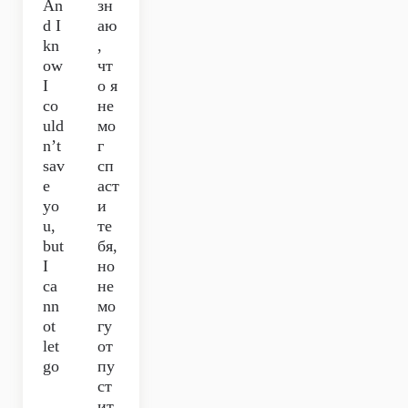
An
зн
d I
аю
kn
,
ow
чт
I
о я
co
не
uld
мо
n’t
г
sav
сп
e
аст
yo
и
u,
те
but
бя,
I
но
ca
не
nn
мо
ot
гу
let
от
go
пу
ст
ит.