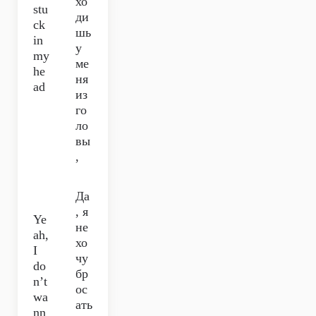
хо
stu
ди
ck
шь
in
у
my
ме
he
ня
ad
из
го
ло
вы
,
Да
, я
Ye
не
ah,
хо
I
чу
do
бр
n’t
ос
wa
ать
nn