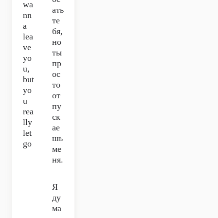
wa
ать
nn
те
a
бя,
lea
но
ve
ты
yo
пр
u,
ос
but
то
yo
от
u
пу
rea
ск
lly
ае
let
шь
go
ме
ня.
Я
ду
ма