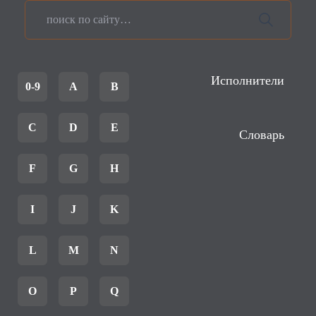
Исполнители
0-9
A
B
C
D
E
Словарь
F
G
H
I
J
K
L
M
N
O
P
Q