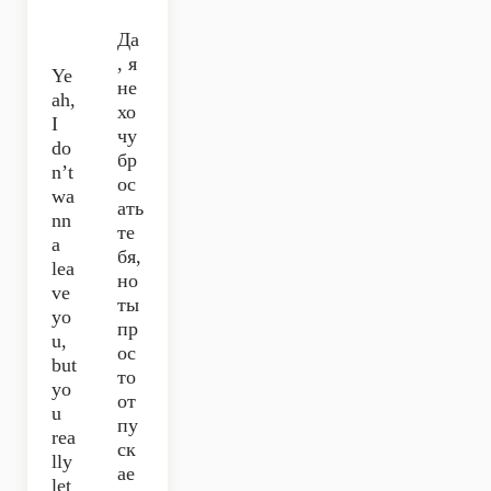
Да
, я
Ye
не
ah,
хо
I
чу
do
бр
n’t
ос
wa
ать
nn
те
a
бя,
lea
но
ve
ты
yo
пр
u,
ос
but
то
yo
от
u
пу
rea
ск
lly
ае
let