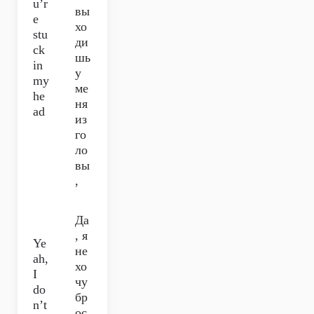
u’r
вы
e
хо
stu
ди
ck
шь
in
у
my
ме
he
ня
ad
из
го
ло
вы
,
Да
, я
Ye
не
ah,
хо
I
чу
do
бр
n’t
ос