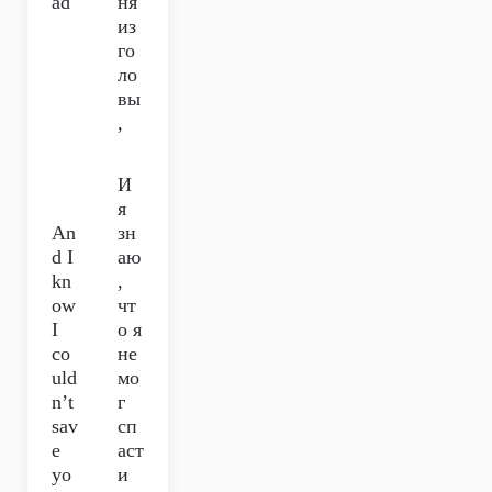
ad
ня
из
го
ло
вы
,
И
я
An
зн
d I
аю
kn
,
ow
чт
I
о я
co
не
uld
мо
n’t
г
sav
сп
e
аст
yo
и