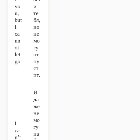
yo
и
u,
те
but
бя,
I
но
ca
не
nn
мо
ot
гу
let
от
go
пу
ст
ит.
Я
да
же
не
мо
I
гу
ca
на
n’t