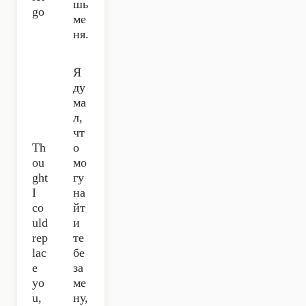
шь
go
ме
ня.
Я
ду
ма
л,
чт
Th
о
ou
мо
ght
гу
I
на
co
йт
uld
и
rep
те
lac
бе
e
за
yo
ме
u,
ну,