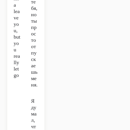
те
a
бя,
lea
но
ve
ты
yo
пр
u,
ос
but
то
yo
от
u
пу
rea
ск
lly
ае
let
шь
go
ме
ня.
Я
ду
ма
л,
чт