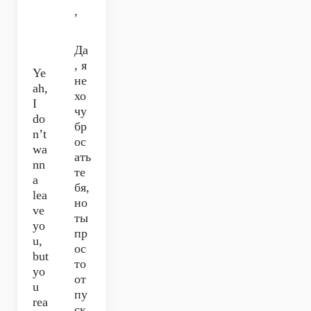
,
Да
, я
Ye
не
ah,
хо
I
чу
do
бр
n’t
ос
wa
ать
nn
те
a
бя,
lea
но
ve
ты
yo
пр
u,
ос
but
то
yo
от
u
пу
rea
ск