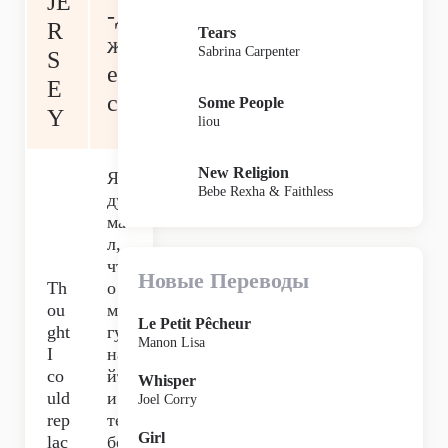
JE
-Д
R
Tears
ж
Sabrina Carpenter
S
ер
E
си
Some People
Y
liou
New Religion
Я
Bebe Rexha & Faithless
ду
ма
л,
чт
Новые Переводы
Th
о
ou
мо
Le Petit Pêcheur
ght
гу
Manon Lisa
I
на
co
йт
Whisper
uld
и
Joel Corry
rep
те
Girl
lac
бе