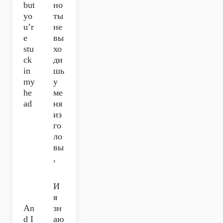
but
но
yo
ты
u’r
не
e
вы
stu
хо
ck
ди
in
шь
my
у
he
ме
ad
ня
из
го
ло
вы
,
И
я
An
зн
d I
аю