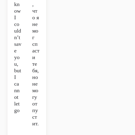
kn
,
ow
чт
I
о я
co
не
uld
мо
n’t
г
sav
сп
e
аст
yo
и
u,
те
but
бя,
I
но
ca
не
nn
мо
ot
гу
let
от
go
пу
ст
ит.