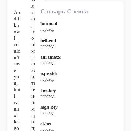
я
Словарь Сленга
An
зн
d I
аю
buttmad
kn
,
перевод
ow
чт
I
о я
bell-end
co
не
перевод
uld
мо
n’t
г
auramaxx
перевод
sav
сп
e
аст
type shit
yo
и
перевод
u,
те
but
бя,
low-key
I
но
перевод
ca
не
high-key
nn
мо
перевод
ot
гу
let
от
cishet
go
пу
перевод