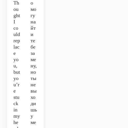
Th
о
ou
мо
ght
гу
I
на
co
йт
uld
и
rep
те
lac
бе
e
за
yo
ме
u,
ну,
but
но
yo
ты
u’r
не
e
вы
stu
хо
ck
ди
in
шь
my
у
he
ме