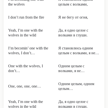
the wolves
целым с волками,
I don’t run from the fire
Я не бегу от огня,
Yeah, I’m one with the
Да, я одно целое с
wolvеs in the wild
волками в глуши.
I’m becomin’ one with the
Я становлюсь одним
wolves, I don’t…
целым с волками, я не…
One with the wolves, I
Одним целым с
don’t…
волками, я не…
Одним целым, одним
One, one, one, one…
целым…
Yeah, I’m one with the
Да, я одно целое с
wolvеs in the wild
волками в глуши.