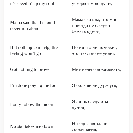
it’s speedin’ up my soul
ускоряет мою душу,
Мама сказала, что мне
Mama said that I should
никогда не следует
never run alone
бежать одной,
But nothing can help, this
Но ничто не поможет,
feeling won’t go
это чувство не уйдёт.
Got nothing to prove
Мне нечего доказывать,
I’m done playing the fool
Я больше не дурачусь,
Я лишь следую за
I only follow the moon
луной,
Ни одна звезда не
No star takes me down
собьёт меня,