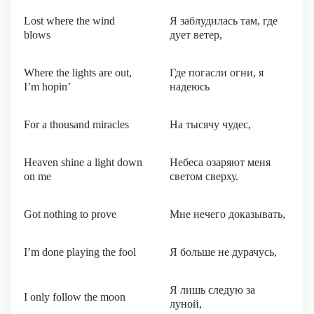
Lost where the wind
Я заблудилась там, где
blows
дует ветер,
Where the lights are out,
Где погасли огни, я
I’m hopin’
надеюсь
For a thousand miracles
На тысячу чудес,
Heaven shine a light down
Небеса озаряют меня
on me
светом сверху.
Got nothing to prove
Мне нечего доказывать,
I’m done playing the fool
Я больше не дурачусь,
Я лишь следую за
I only follow the moon
луной,