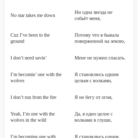
Ни одна звезда не
No star takes me down
собьёт меня,
Cuz I’ve been to the
Потому что я бывала
ground
поверженной на землю,
I don’t need savin’
Мене не нужно спасать.
I’m becomin’ one with the
Я становлюсь одним
wolves
целым с волками,
I don’t run from the fire
Я не бегу от огня,
Yeah, I’m one with the
Да, я одно целое с
wolves in the wild
волками в глуши,
I’m becoming one with
Я становлюсь одним