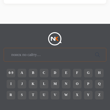
0-9
A
B
C
D
E
F
G
H
I
J
K
L
M
N
O
P
Q
R
S
T
U
V
W
X
Y
Z