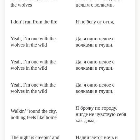
the wolves
целым с волками,
I don’t run from the fire
Я не бегу от огня,
Yeah, I’m one with the
Да, я одно целое с
wolvеs in the wild
волками в глуши.
Yeah, I’m one with the
Да, я одно целое с
wolvеs in the wild
волками в глуши.
Yeah, I’m one with the
Да, я одно целое с
wolvеs in the wild
волками в глуши.
Я брожу по городу,
Walkin’ ’round the city,
нигде не чувствую себя
nothing feels like home
как дома,
The night is creepin’ and
Надвигается ночь и