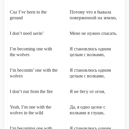
Cuz I’ve been to the
Потому что я бывала
ground
поверженной на землю,
I don’t need savin’
Мене не нужно спасать.
I’m becoming one with
Я становлюсь одним
the wolves
целым с волками,
I’m becomin’ one with the
Я становлюсь одним
wolves
целым с волками,
I don’t run from the fire
Я не бегу от огня,
Yeah, I’m one with the
Да, я одно целое с
wolves in the wild
волками в глуши,
I’m becoming one with
Я становлюсь одним