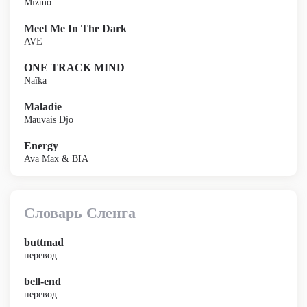
Mizmo
Meet Me In The Dark
AVE
ONE TRACK MIND
Naïka
Maladie
Mauvais Djo
Energy
Ava Max & BIA
Словарь Сленга
buttmad
перевод
bell-end
перевод