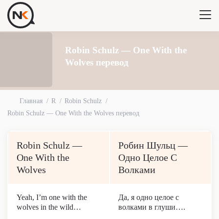
Robin Schulz — One With the
Wolves перевод
Главная
R
Robin Schulz
Robin Schulz — One With the Wolves перевод
Robin Schulz —
Робин Шульц —
One With the
Одно Целое С
Wolves
Волками
Yeah, I’m one with the
Да, я одно целое с
wolves in the wild…
волками в глуши….