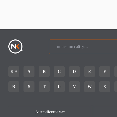
0-9
A
B
C
D
E
F
R
S
T
U
V
W
X
Английский мат