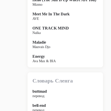
Mizmo
Meet Me In The Dark
AVE
ONE TRACK MIND
Naïka
Maladie
Mauvais Djo
Energy
Ava Max & BIA
Словарь Сленга
buttmad
перевод
bell-end
перевод