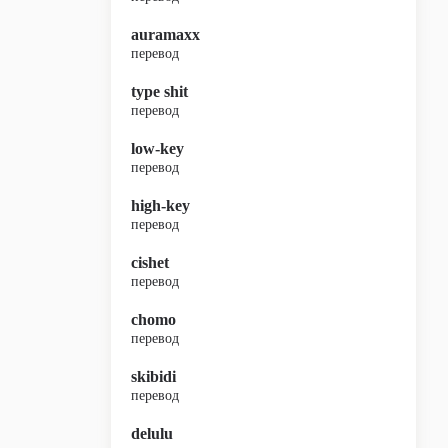
auramaxx
перевод
type shit
перевод
low-key
перевод
high-key
перевод
cishet
перевод
chomo
перевод
skibidi
перевод
delulu