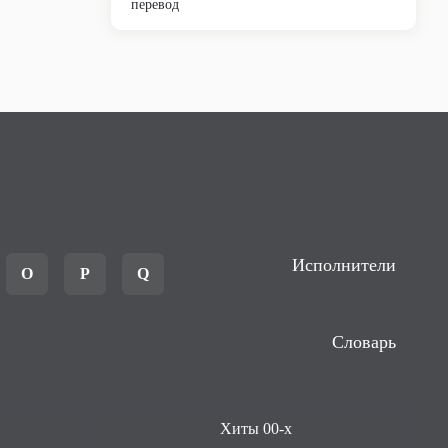
перевод
Исполнители
O
P
Q
Словарь
Хиты 00-х