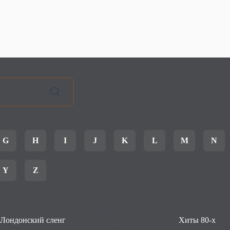
G
H
I
J
K
L
M
N
Y
Z
Лондонский сленг
Хиты 80-х