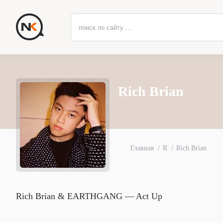
Rich Brian
Главная
R
Rich Brian
Rich Brian & EARTHGANG — Act Up