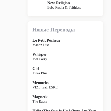
New Religion
Bebe Rexha & Faithless
Новые Переводы
Le Petit Pêcheur
Manon Lisa
Whisper
Joel Corry
Girl
Jonas Blue
Memories
VIZE feat. ESKE
Magnetic
The Bausa
Hello (The Sun Is Up Where Are You)