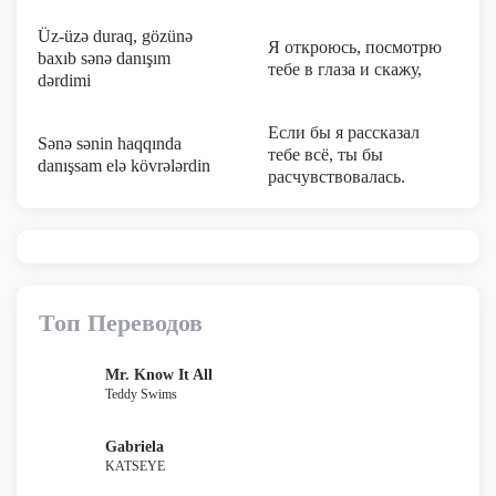
Üz-üzə duraq, gözünə
Я откроюсь, посмотрю
baxıb sənə danışım
тебе в глаза и скажу,
dərdimi
Если бы я рассказал
Sənə sənin haqqında
тебе всё, ты бы
danışsam elə kövrələrdin
расчувствовалась.
Топ Переводов
Mr. Know It All
Teddy Swims
Gabriela
KATSEYE