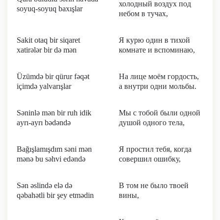
холодный воздух под
soyuq-soyuq baxışlar
небом в тучах,
Sakit otaq bir siqaret
Я курю один в тихой
xatirələr bir də mən
комнате и вспоминаю,
Üzümdə bir qürur fəqət
На лице моём гордость,
içimdə yalvarışlar
а внутри одни мольбы.
Səninlə mən bir ruh idik
Мы с тобой были одной
ayrı-ayrı bədəndə
душой одного тела,
Bağışlamışdım səni mən
Я простил тебя, когда
mənə bu səhvi edəndə
совершил ошибку,
Sən əslində elə də
В том не было твоей
qəbahətli bir şey etmədin
вины,