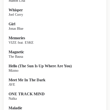
Manon Lisa
Whisper
Joel Corry
Girl
Jonas Blue
Memories
VIZE feat. ESKE
Magnetic
The Bausa
Hello (The Sun Is Up Where Are You)
Mizmo
Meet Me In The Dark
AVE
ONE TRACK MIND
Naïka
Maladie