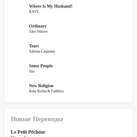
Where Is My Husband!
RAYE
Ordinary
Alex Warren
Tears
Sabrina Carpenter
Some People
liou
New Religion
Bebe Rexha & Faithless
Новые Переводы
Le Petit Pêcheur