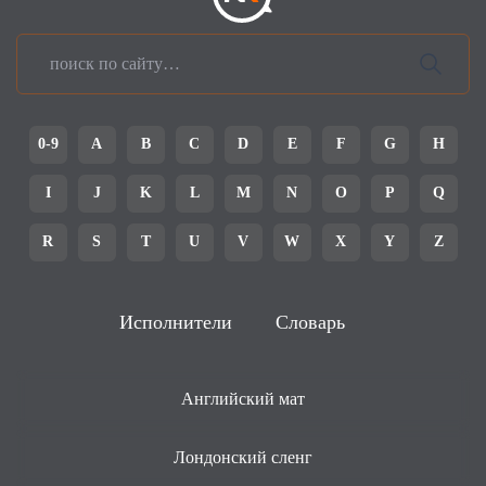
0-9
A
B
C
D
E
F
G
H
I
J
K
L
M
N
O
P
Q
R
S
T
U
V
W
X
Y
Z
Исполнители
Словарь
Английский мат
Лондонский сленг