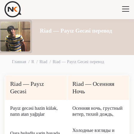
Riad — Payız Gecəsi перевод
Главная
R
Riad
Riad — Payız Gecəsi перевод
Riad — Payız
Riad — Осенняя
Gecəsi
Ночь
Payız gecəsi həzin külək,
Осенняя ночь, грустный
narın atan yağışlar
ветер, тихий дождь,
Холодные взгляды и
Qara buludlu sərin havada