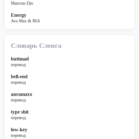
Mauvais Djo
Energy
Ava Max & BIA
Словарь Сленга
buttmad
перевод
bell-end
перевод
auramaxx
перевод
type shit
перевод
low-key
перевод