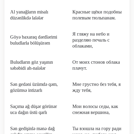
Al yanağların misalı
Красные щёки подобны
düzənlikdə lalələr
полевым тюльпанам.
Я гляжу на небо и
Göyə baxaraq dərdlərimi
разделяю печаль с
buludlarla bölüşürəm
облаками,
Buludların göz yaşının
От моих стонов облака
səbəbidi ah-nalələr
плачут.
Sən gedəni üzümdə qəm,
Мне грустно без тебя, я
gözümsə intizarlı
жду тебя,
Saçıma ağ düşər görünər
Мои волосы седы, как
uca dağın üstü qarlı
снежная вершина,
Sən gedişinlə mənə dağ
Ты взошла на гору ради