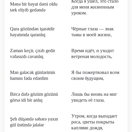
Когда я ушёл, это стало
Mənə bir həyat dərsi oldu
для меня жизненным
tərk eliyib gedəndə
уроком.
Qara gözündən işarətdir
Чёрные глаза — знак
həyatımda qaranlıq
тьмы в моей жизни,
Zaman keçir, çıxıb gedir
Время идёт, и уходит
vəfasızdı cavanlıq
ветреная молодость,
Mən gələcək günlərimin
Я бы пожертвовал всем
hamını fəda edərdim
своим будущим,
Bircə dəfə gözüm gözünü
Лишь бы вновь на миг
görsə idi bir anlıq
увидеть её глаза.
Утром, когда выпадает
Şeh düşəndə səhərə yaxın
роса, цветы покрыты
gül üstündə jalələr
каплями дождя,