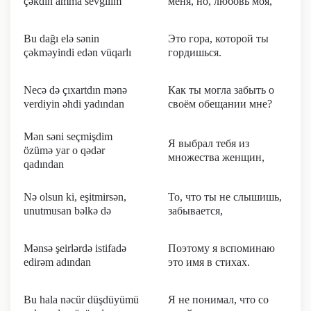
çəkdin amma sevgilim
меня, но, любовь моя,
Bu dağı elə sənin
Это гора, которой ты
çəkməyindi edən vüqarlı
гордишься.
Necə də çıxartdın mənə
Как ты могла забыть о
verdiyin əhdi yadından
своём обещании мне?
Mən səni seçmişdim
Я выбрал тебя из
özümə yar o qədər
множества женщин,
qadından
Nə olsun ki, eşitmirsən,
То, что ты не слышишь,
unutmusan bəlkə də
забывается,
Mənsə şeirlərdə istifadə
Поэтому я вспоминаю
edirəm adından
это имя в стихах.
Bu hala nəcür düşdüyümü
Я не понимал, что со