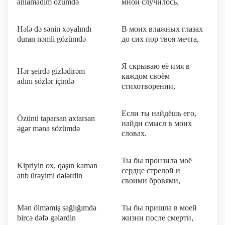
anlamadım özümdə
мной случилось,
Hələ də sənin xəyalındı
В моих влажных глазах
duran nəmli gözümdə
до сих пор твоя мечта,
Я скрываю её имя в
Hər şeirdə gizlədirəm
каждом своём
adını sözlər içində
стихотворении,
Если ты найдёшь его,
Özünü taparsan axtarsan
найди смысл в моих
əgər məna sözümdə
словах.
Ты бы пронзила моё
Kipriyin ox, qaşın kaman
сердце стрелой и
atıb ürəyimi dələrdin
своими бровями,
Mən ölməmiş sağlığımda
Ты бы пришла в моей
bircə dəfə gələrdin
жизни после смерти,