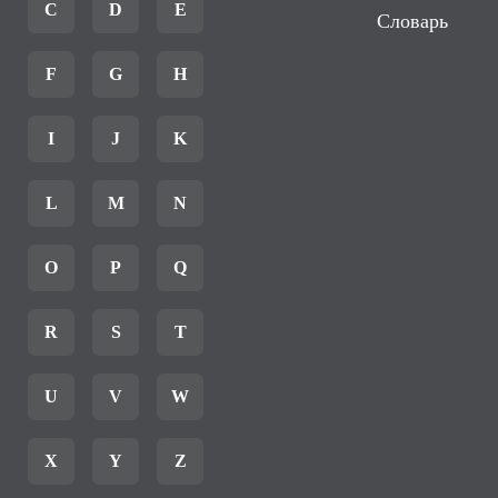
C
D
E
Словарь
F
G
H
I
J
K
L
M
N
O
P
Q
R
S
T
U
V
W
X
Y
Z