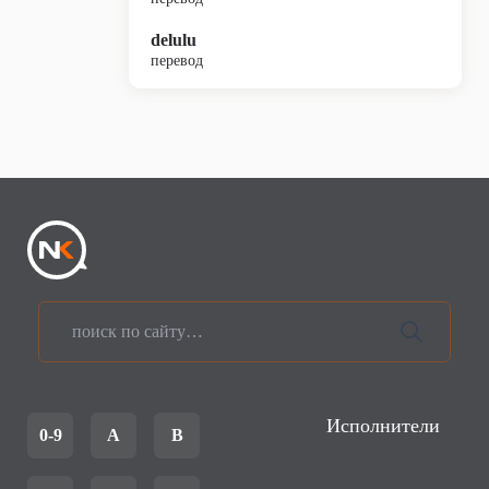
delulu
перевод
Исполнители
0-9
A
B