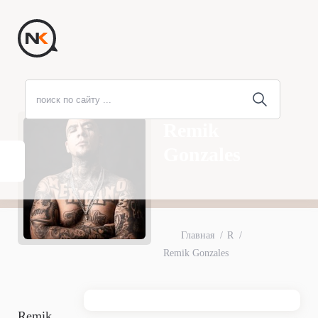
Remik
Gonzales
Главная
R
Remik Gonzales
Remik