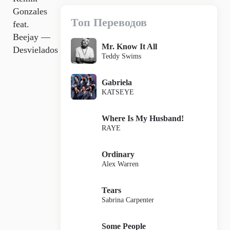
Gonzales
Топ Переводов
feat.
Beejay —
Mr. Know It All
Desvielados
Teddy Swims
Gabriela
KATSEYE
Where Is My Husband!
RAYE
Ordinary
Alex Warren
Tears
Sabrina Carpenter
Some People