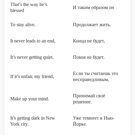
That’s the way he’s
И таким образом он
blessed
To stay alive.
Продолжает жить.
It never leads to an end,
Конца не будет,
It’s never getting quiet.
Покоя не будет.
Если ты считаешь это
If it’s unfair, my friend,
несправедливым,
Принимай своё
Make up your mind.
решение.
It’s getting dark in New
Уже темнеет в Нью-
York city.
Йорке.