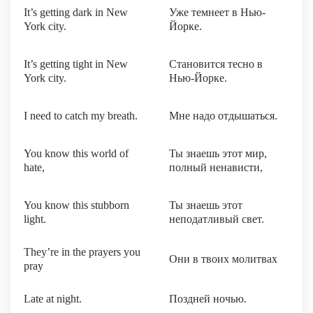
It’s getting dark in New
Уже темнеет в Нью-
York city.
Йорке.
It’s getting tight in New
Становится тесно в
York city.
Нью-Йорке.
I need to catch my breath.
Мне надо отдышаться.
You know this world of
Ты знаешь этот мир,
hate,
полный ненависти,
You know this stubborn
Ты знаешь этот
light.
неподатливый свет.
They’re in the prayers you
Они в твоих молитвах
pray
Late at night.
Поздней ночью.