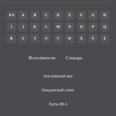
0-9
A
B
C
D
E
F
G
H
I
J
K
L
M
N
O
P
Q
R
S
T
U
V
W
X
Y
Z
Исполнители
Словарь
Английский мат
Лондонский сленг
Хиты 80-х