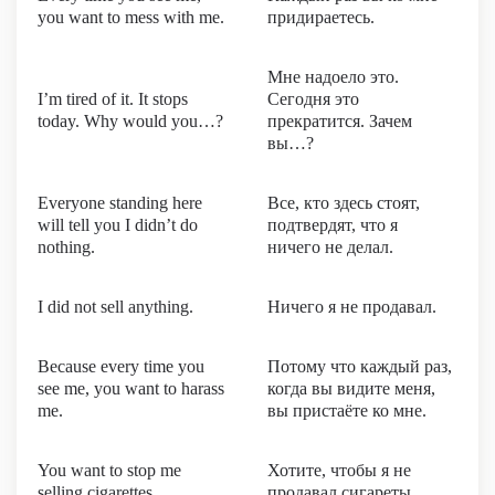
you want to mess with me.
придираетесь.
Мне надоело это.
I’m tired of it. It stops
Сегодня это
today. Why would you…?
прекратится. Зачем
вы…?
Everyone standing here
Все, кто здесь стоят,
will tell you I didn’t do
подтвердят, что я
nothing.
ничего не делал.
I did not sell anything.
Ничего я не продавал.
Because every time you
Потому что каждый раз,
see me, you want to harass
когда вы видите меня,
me.
вы пристаёте ко мне.
You want to stop me
Хотите, чтобы я не
selling cigarettes.
продавал сигареты.