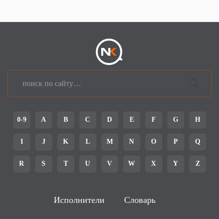
0-9
A
B
C
D
E
F
G
H
I
J
K
L
M
N
O
P
Q
R
S
T
U
V
W
X
Y
Z
Исполнители
Словарь