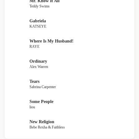
Mr. Know It All
Teddy Swims
Gabriela
KATSEYE
Where Is My Husband!
RAYE
Ordinary
Alex Warren
Tears
Sabrina Carpenter
Some People
liou
New Religion
Bebe Rexha & Faithless