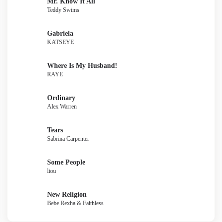
Mr. Know It All
Teddy Swims
Gabriela
KATSEYE
Where Is My Husband!
RAYE
Ordinary
Alex Warren
Tears
Sabrina Carpenter
Some People
liou
New Religion
Bebe Rexha & Faithless