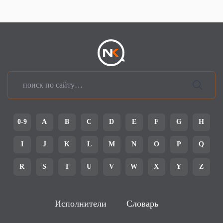
0-9
A
B
C
D
E
F
G
H
I
J
K
L
M
N
O
P
Q
R
S
T
U
V
W
X
Y
Z
Исполнители
Словарь