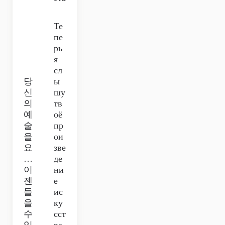
Те
пе
рь
я
сл
당
ы
신
шу
의
тв
예
оё
술
пр
을
ои
요
зве
…
де
이
ни
젠
е
들
ис
을
ку
수
сст