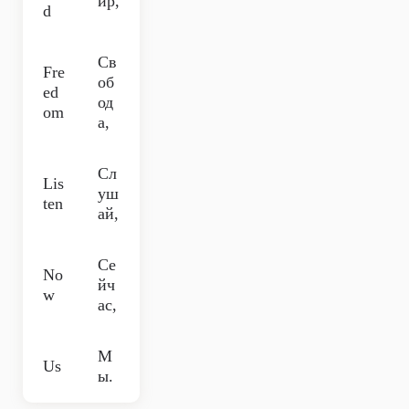
ир,
d
Св
Fre
об
ed
од
om
а,
Сл
Lis
уш
ten
ай,
Се
No
йч
w
ас,
М
Us
ы.