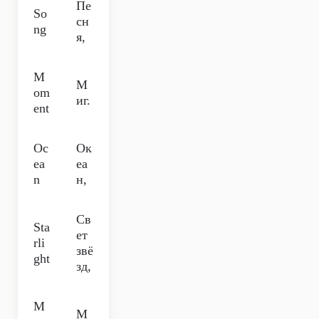
Пе
So
сн
ng
я,
M
М
om
иг.
ent
Oc
Ок
ea
еа
n
н,
Св
Sta
ет
rli
звё
ght
зд,
M
М