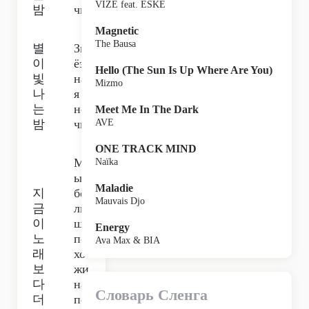
VIZE feat. ESKE
밤
чь.
Magnetic
The Bausa
별
Зв
이
ёзд
Hello (The Sun Is Up Where Are You)
빛
на
Mizmo
나
я
는
но
Meet Me In The Dark
밤
чь.
AVE
ONE TRACK MIND
М
Naïka
ы
Maladie
지
бо
Mauvais Djo
금
ль
이
ше
Energy
노
по
Ava Max & BIA
래
хо
보
жи
다
на
Словарь Сленга
더
пе