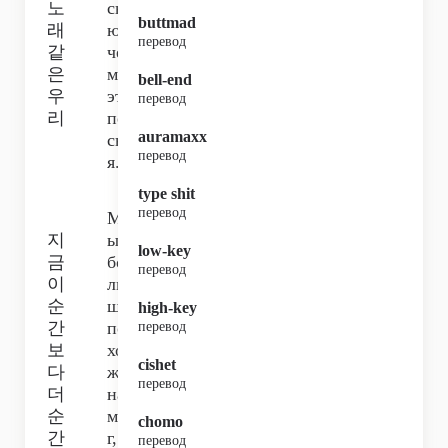
노
сн
buttmad
래
ю,
перевод
같
че
은
м
bell-end
우
эта
перевод
리
пе
auramaxx
сн
перевод
я.
type shit
перевод
М
지
ы
low-key
금
бо
перевод
이
ль
순
ше
high-key
간
по
перевод
보
хо
cishet
다
жи
перевод
더
на
순
ми
chomo
간
г,
перевод