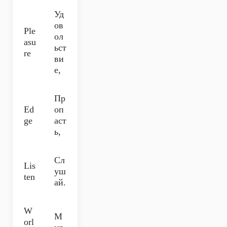
Уд
ов
Ple
ол
asu
ьст
re
ви
е,
Пр
Ed
оп
ge
аст
ь,
Сл
Lis
уш
ten
ай.
W
М
orl