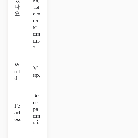
있
ва,
나
ты
요
его
сл
ы
ши
шь
?
W
М
orl
ир,
d
Бе
сст
Fe
ра
arl
шн
ess
ый
,