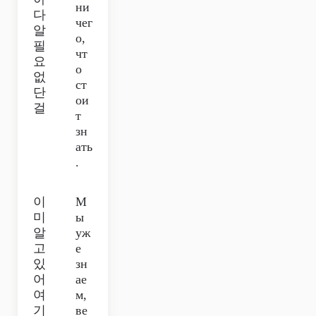
ни
다
чег
알
о,
필
чт
요
о
없
ст
단
ои
걸
т
зн
ать
.
이
М
미
ы
알
уж
고
е
있
зн
어
ае
여
м,
기
ве