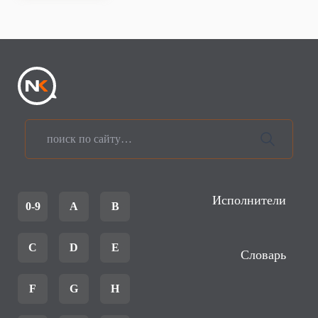
Исполнители
0-9
A
B
C
D
E
Словарь
F
G
H