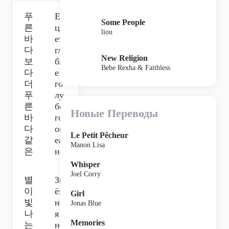
푸
Её
Some People
른
цв
liou
바
ет
다
глу
New Religion
보
бж
Bebe Rexha & Faithless
다
е
더
го
푸
лу
른
бо
Новые Переводы
바
го
다
ок
Le Petit Pêcheur
같
еа
Manon Lisa
은
на,
Whisper
Joel Corry
별
Зв
이
ёзд
Girl
빛
на
Jonas Blue
나
я
Memories
는
но