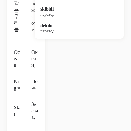
같
че
skibidi
은
м
перевод
우
эт
리
от
delulu
들
ми
перевод
г.
Oc
Ок
ea
еа
n
н,
Ni
Но
ght
чь,
Зв
Sta
езд
r
а,