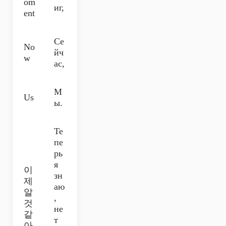
om
иг,
ent
Се
No
йч
w
ас,
М
Us
ы.
Те
пе
рь
я
이
зн
제
аю
알
,
것
не
같
т
아