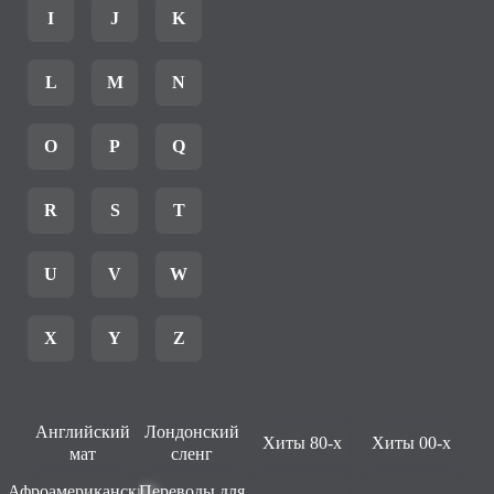
I
J
K
L
M
N
O
P
Q
R
S
T
U
V
W
X
Y
Z
Английский
Лондонский
Хиты 80-х
Хиты 00-х
мат
сленг
Афроамериканский
Переводы для