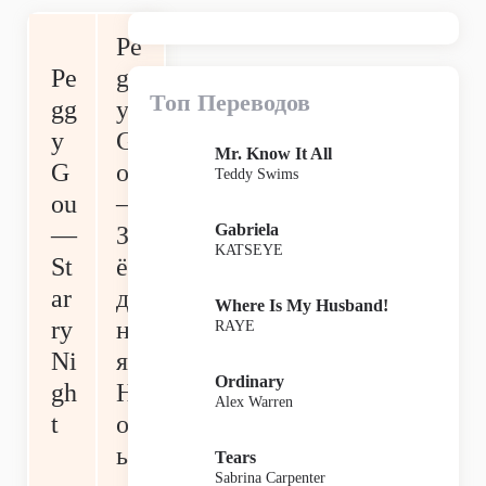
Pe
Pe
gg
Топ Переводов
gg
y
y
G
Mr. Know It All
G
ou
Teddy Swims
ou
—
Gabriela
—
Зв
KATSEYE
St
ёз
ar
д
Where Is My Husband!
ry
на
RAYE
Ni
я
Ordinary
gh
Н
Alex Warren
t
оч
ь
Tears
Sabrina Carpenter