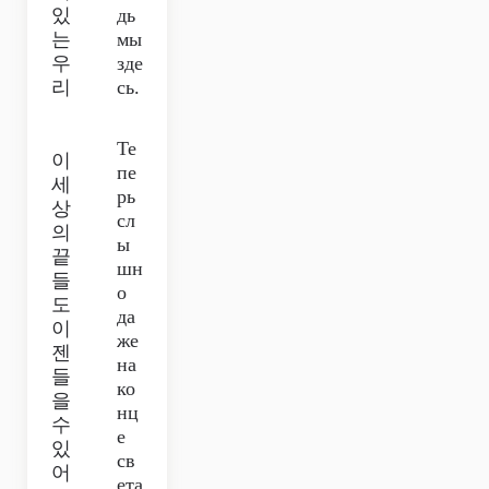
있
дь
는
мы
우
зде
리
сь.
Те
이
пе
세
рь
상
сл
의
ы
끝
шн
들
о
도
да
이
же
젠
на
들
ко
을
нц
수
е
있
св
어
ета