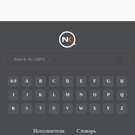
0-9
A
B
C
D
E
F
G
H
I
J
K
L
M
N
O
P
Q
R
S
T
U
V
W
X
Y
Z
Исполнители
Словарь