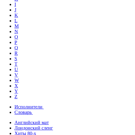
I
J
K
L
M
N
O
P
Q
R
S
T
U
V
W
X
Y
Z
Исполнители
Словарь
Английский мат
Лондонский сленг
Хиты 80-х