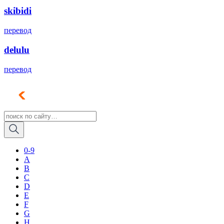
skibidi
перевод
delulu
перевод
0-9
A
B
C
D
E
F
G
H