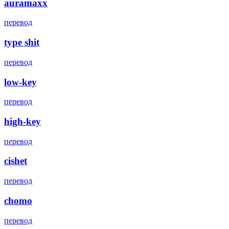
auramaxx
перевод
type shit
перевод
low-key
перевод
high-key
перевод
cishet
перевод
chomo
перевод