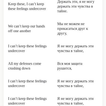
Держать эти, я не могу
Keep these, I can’t keep
держать эти чувства в
these feelings undercover
тайне.
Мы не можем не
We can’t keep our hands
прикасаться друг к
off one another
другу,
I can’t keep these feelings
Я не могу держать эти
undercover
чувства в тайне,
All my defenses come
Вся моя защита
crushing down
рушится,
I can’t keep these feelings
Я не могу держать эти
undercover
чувства в тайне,
I can’t keep these feelings
Я не могу держать эти
undercover
чувства в тайне,