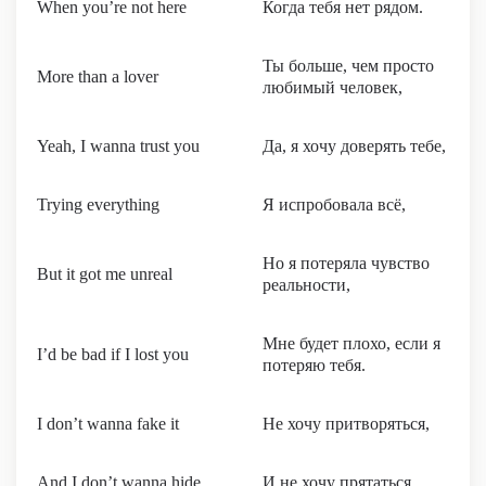
When you’re not here
Когда тебя нет рядом.
Ты больше, чем просто
More than a lover
любимый человек,
Yeah, I wanna trust you
Да, я хочу доверять тебе,
Trying everything
Я испробовала всё,
Но я потеряла чувство
But it got me unreal
реальности,
Мне будет плохо, если я
I’d be bad if I lost you
потеряю тебя.
I don’t wanna fake it
Не хочу притворяться,
And I don’t wanna hide
И не хочу прятаться,