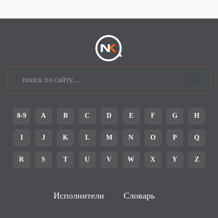
0-9
A
B
C
D
E
F
G
H
I
J
K
L
M
N
O
P
Q
R
S
T
U
V
W
X
Y
Z
Исполнители
Словарь