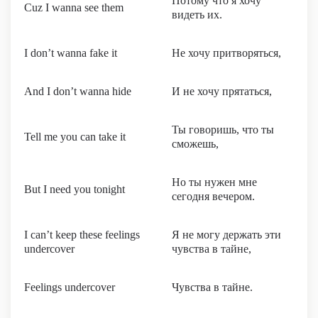
Потому что я хочу
Cuz I wanna see them
видеть их.
I don’t wanna fake it
Не хочу притворяться,
And I don’t wanna hide
И не хочу прятаться,
Ты говоришь, что ты
Tell me you can take it
сможешь,
Но ты нужен мне
But I need you tonight
сегодня вечером.
I can’t keep these feelings
Я не могу держать эти
undercover
чувства в тайне,
Feelings undercover
Чувства в тайне.