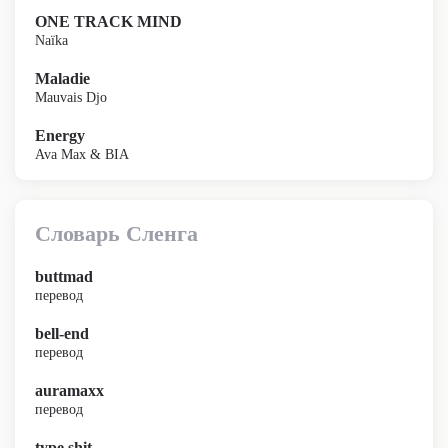
ONE TRACK MIND
Naïka
Maladie
Mauvais Djo
Energy
Ava Max & BIA
Словарь Сленга
buttmad
перевод
bell-end
перевод
auramaxx
перевод
type shit