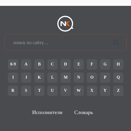
0-9
A
B
C
D
E
F
G
H
I
J
K
L
M
N
O
P
Q
R
S
T
U
V
W
X
Y
Z
Исполнители
Словарь