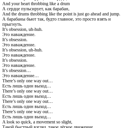
And your heart throbbing like a drum
А сердце пульсирует, как барабан,
And the drums throbbing like the point is just go ahead and jump.
А барабаны бьют так, будто главное, это просто взять и
прыгнуть.
It’s obsession, uh-huh.
Это наваждение.
It’s obsession.
Это наваждение.
It’s obsession, uh-huh.
Это наваждение.
It’s obsession.
Это наваждение.
It’s obsession…
Это наваждение…
There’s only one way out…
Есть лишь один выход…
There’s only one way out…
Есть лишь один выход…
There’s only one way out…
Есть лишь один выход…
There’s only one way out…
Есть лишь один выход…
A look so quick, a movement so slight,
Такой быстрый взгляд, такое лёгкое движение,