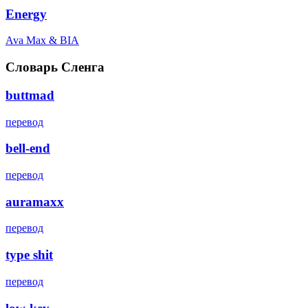
Energy
Ava Max & BIA
Словарь Сленга
buttmad
перевод
bell-end
перевод
auramaxx
перевод
type shit
перевод