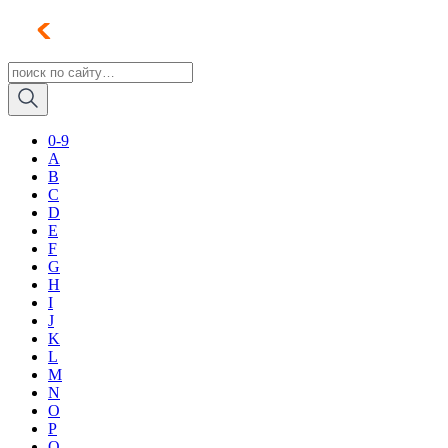
0-9
A
B
C
D
E
F
G
H
I
J
K
L
M
N
O
P
Q