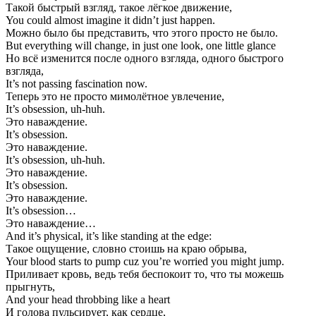
Такой быстрый взгляд, такое лёгкое движение,
You could almost imagine it didn’t just happen.
Можно было бы представить, что этого просто не было.
But everything will change, in just one look, one little glance
Но всё изменится после одного взгляда, одного быстрого
взгляда,
It’s not passing fascination now.
Теперь это не просто мимолётное увлечение,
It’s obsession, uh-huh.
Это наваждение.
It’s obsession.
Это наваждение.
It’s obsession, uh-huh.
Это наваждение.
It’s obsession.
Это наваждение.
It’s obsession…
Это наваждение…
And it’s physical, it’s like standing at the edge:
Такое ощущение, словно стоишь на краю обрыва,
Your blood starts to pump cuz you’re worried you might jump.
Приливает кровь, ведь тебя беспокоит то, что ты можешь
прыгнуть,
And your head throbbing like a heart
И голова пульсирует, как сердце,