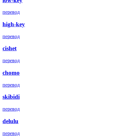
low-key
перевод
high-key
перевод
cishet
перевод
chomo
перевод
skibidi
перевод
delulu
перевод