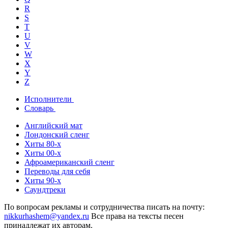
R
S
T
U
V
W
X
Y
Z
Исполнители
Словарь
Английский мат
Лондонский сленг
Хиты 80-х
Хиты 00-х
Афроамериканский сленг
Переводы для себя
Хиты 90-х
Саундтреки
По вопросам рекламы и сотрудничества писать на почту:
nikkurhashem@yandex.ru
Все права на тексты песен
принадлежат их авторам.