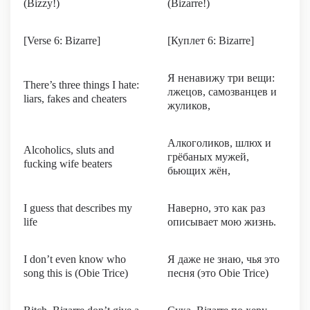
(Bizzy!)
(Bizarre!)
[Verse 6: Bizarre]
[Куплет 6: Bizarre]
Я ненавижу три вещи:
There’s three things I hate:
лжецов, самозванцев и
liars, fakes and cheaters
жуликов,
Алкоголиков, шлюх и
Alcoholics, sluts and
грёбаных мужей,
fucking wife beaters
бьющих жён,
I guess that describes my
Наверно, это как раз
life
описывает мою жизнь.
I don’t even know who
Я даже не знаю, чья это
song this is (Obie Trice)
песня (это Obie Trice)