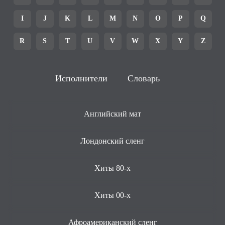
I
J
K
L
M
N
O
P
Q
R
S
T
U
V
W
X
Y
Z
Исполнители
Словарь
Английский мат
Лондонский сленг
Хиты 80-х
Хиты 00-х
Афроамериканский сленг