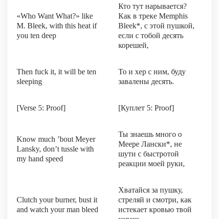
Кто тут нарывается?
«Who Want What?» like
Как в треке Memphis
M. Bleek, with this heat if
Bleek*, с этой пушкой,
you ten deep
если с тобой десять
корешей,
Then fuck it, it will be ten
То и хер с ним, буду
sleeping
завалены десять.
[Verse 5: Proof]
[Куплет 5: Proof]
Ты знаешь много о
Know much ’bout Meyer
Меере Лански*, не
Lansky, don’t tussle with
шути с быстротой
my hand speed
реакции моей руки,
Хватайся за пушку,
Clutch your burner, bust it
стреляй и смотри, как
and watch your man bleed
истекает кровью твой