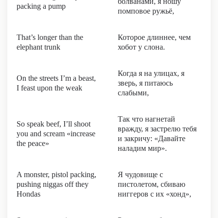
болванами, я ношу
packing a pump
помповое ружьё,
That’s longer than the
Которое длиннее, чем
elephant trunk
хобот у слона.
Когда я на улицах, я
On the streets I’m a beast,
зверь, я питаюсь
I feast upon the weak
слабыми,
Так что нагнетай
So speak beef, I’ll shoot
вражду, я застрелю тебя
you and scream «increase
и закричу: «Давайте
the peace»
наладим мир».
A monster, pistol packing,
Я чудовище с
pushing niggas off they
пистолетом, сбиваю
Hondas
ниггеров с их «хонд»,