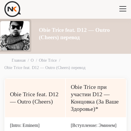
Obie Trice feat. D12 — Outro
(Cheers) перевод
Главная
O
Obie Trice
Obie Trice feat. D12 — Outro (Cheers) перевод
Obie Trice при
Obie Trice feat. D12
участии D12 —
— Outro (Cheers)
Концовка (За Ваше
Здоровье)*
[Intro: Eminem]
[Вступление: Эминем]