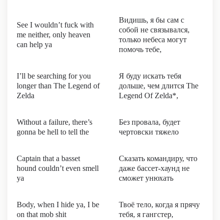
Видишь, я бы сам с
See I wouldn’t fuck with
собой не связывался,
me neither, only heaven
только небеса могут
can help ya
помочь тебе,
I’ll be searching for you
Я буду искать тебя
longer than The Legend of
дольше, чем длится The
Zelda
Legend Of Zelda*,
Without a failure, there’s
Без провала, будет
gonna be hell to tell the
чертовски тяжело
Captain that a basset
Сказать командиру, что
hound couldn’t even smell
даже бассет-хаунд не
ya
сможет унюхать
Body, when I hide ya, I be
Твоё тело, когда я прячу
on that mob shit
тебя, я гангстер,