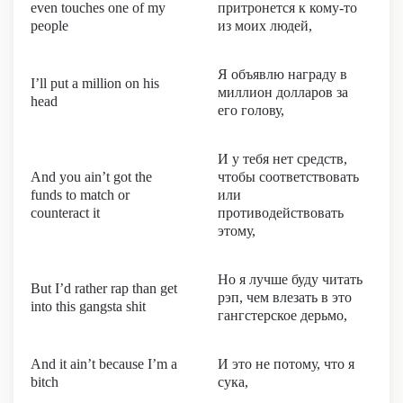
even touches one of my
притронется к кому-то
people
из моих людей,
Я объявлю награду в
I’ll put a million on his
миллион долларов за
head
его голову,
И у тебя нет средств,
And you ain’t got the
чтобы соответствовать
funds to match or
или
counteract it
противодействовать
этому,
Но я лучше буду читать
But I’d rather rap than get
рэп, чем влезать в это
into this gangsta shit
гангстерское дерьмо,
And it ain’t because I’m a
И это не потому, что я
bitch
сука,