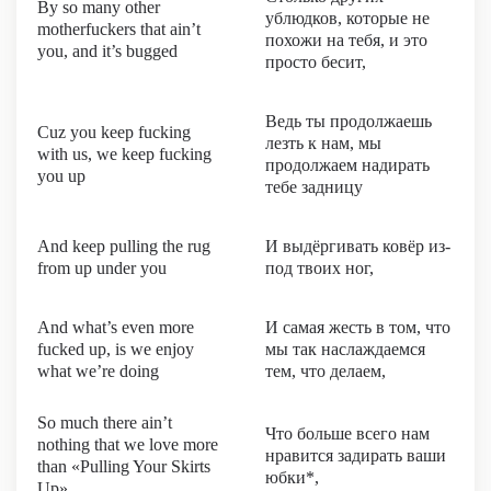
By so many other
ублюдков, которые не
motherfuckers that ain’t
похожи на тебя, и это
you, and it’s bugged
просто бесит,
Ведь ты продолжаешь
Cuz you keep fucking
лезть к нам, мы
with us, we keep fucking
продолжаем надирать
you up
тебе задницу
And keep pulling the rug
И выдёргивать ковёр из-
from up under you
под твоих ног,
And what’s even more
И самая жесть в том, что
fucked up, is we enjoy
мы так наслаждаемся
what we’re doing
тем, что делаем,
So much there ain’t
Что больше всего нам
nothing that we love more
нравится задирать ваши
than «Pulling Your Skirts
юбки*,
Up»