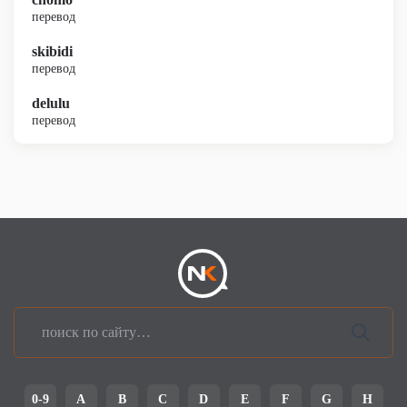
перевод
skibidi
перевод
delulu
перевод
0-9
A
B
C
D
E
F
G
H