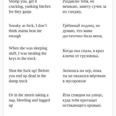
Stomp you, get it
Раздавлю тебя, не
cracking, yanking bitches
мешкаю, замету сучек за
for they ganja
их ганджу,
Sneaky as fuck, I don’t
Грёбаный подлец, не
think mama beat me
думаю, что мама
enough
достаточно била меня,
When she was sleeping
Когда она спала, я крал
stuff, I was stealing the
ключи от грузовика.
keys to the truck
Shut the fuck up! Before
Заткнись на хер, пока
you end up dead in the
ты не оказался мёртвым
dump truck
в мусоровозе
Or in the streets taking a
Или спящим на улице,
nap, bleeding and lugged
куда тебя притащат
up
истекающего кровью.