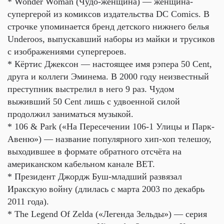
* Wonder Woman (Чудо-женщина) — женщина-
супергерой из комиксов издательства DC Comics. В
строчке упоминается бренд детского нижнего белья
Underoos, выпускавший наборы из майки и трусиков
с изображениями супергероев.
* Кёртис Джексон — настоящее имя рэпера 50 Cent,
друга и коллеги Эминема. В 2000 году неизвестный
преступник выстрелил в него 9 раз. Чудом
выживший 50 Cent лишь с удвоенной силой
продолжил заниматься музыкой.
* 106 & Park («На Пересечении 106-1 Улицы и Парк-
Авеню») — название популярного хип-хоп телешоу,
выходившее в формате обратного отсчёта на
американском кабельном канале BET.
* Президент Джордж Буш-младший развязал
Иракскую войну (длилась с марта 2003 по декабрь
2011 года).
* The Legend Of Zelda («Легенда Зельды») — серия