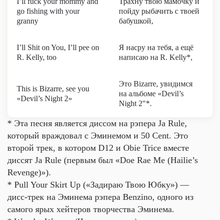
I’ll fuck your mommy and
Трахну твою мамочку и
go fishing with your
пойду рыбачить с твоей
granny
бабушкой,
I’ll Shit on You, I’ll pee on
Я насру на тебя, а ещё
R. Kelly, too
написаю на R. Kelly*,
Это Bizarre, увидимся
This is Bizarre, see you
на альбоме «Devil’s
«Devil’s Night 2»
Night 2″*.
* Эта песня является диссом на рэпера Ja Rule,
который враждовал с Эминемом и 50 Cent. Это
второй трек, в котором D12 и Obie Trice вместе
диссят Ja Rule (первым был «Doe Rae Me (Hailie’s
Revenge)»).
* Pull Your Skirt Up («Задираю Твою Юбку») —
дисс-трек на Эминема рэпера Benzino, одного из
самого ярых хейтеров творчества Эминема.