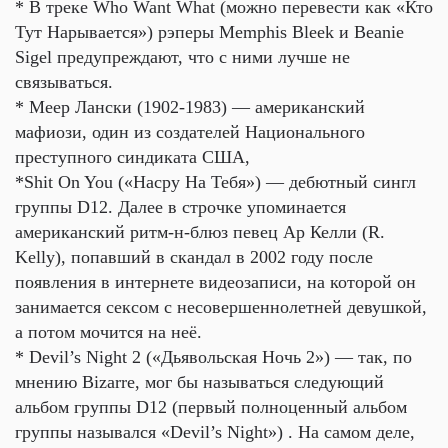
* В треке Who Want What (можно перевести как «Кто
Тут Нарывается») рэперы Memphis Bleek и Beanie
Sigel предупреждают, что с ними лучше не
связываться.
* Меер Лански (1902-1983) — американский
мафиози, один из создателей Национального
преступного синдиката США,
*Shit On You («Насру На Тебя») — дебютный сингл
группы D12. Далее в строчке упоминается
американский ритм-н-блюз певец Ар Келли (R.
Kelly), попавший в скандал в 2002 году после
появления в интернете видеозаписи, на которой он
занимается сексом с несовершеннолетней девушкой,
а потом мочится на неё.
* Devil’s Night 2 («Дьявольская Ночь 2») — так, по
мнению Bizarre, мог бы называться следующий
альбом группы D12 (первый полноценный альбом
группы назывался «Devil’s Night») . На самом деле,