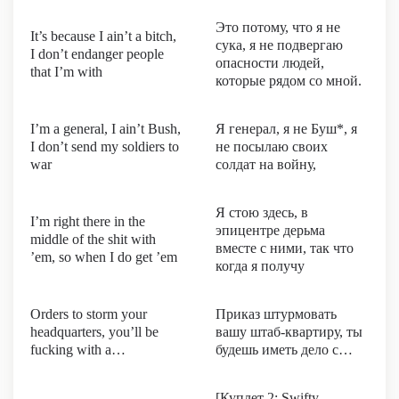
Это потому, что я не
It’s because I ain’t a bitch,
сука, я не подвергаю
I don’t endanger people
опасности людей,
that I’m with
которые рядом со мной.
I’m a general, I ain’t Bush,
Я генерал, я не Буш*, я
I don’t send my soldiers to
не посылаю своих
war
солдат на войну,
Я стою здесь, в
I’m right there in the
эпицентре дерьма
middle of the shit with
вместе с ними, так что
’em, so when I do get ’em
когда я получу
Orders to storm your
Приказ штурмовать
headquarters, you’ll be
вашу штаб-квартиру, ты
fucking with a…
будешь иметь дело с…
[Куплет 2: Swifty