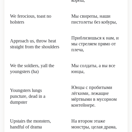
кореш,
We ferocious, toast no
Мы свирепы, наши
holsters
пистолеты без кобуры,
Приблизишься к нам, и
Approach us, throw heat
мы стреляем прямо от
straight from the shoulders
плеча,
We the soldiers, yall the
Мы солдаты, а вы все
youngsters (ha)
юнцы,
Юнцы с пробитыми
Youngsters lungs
лёгкими, лежащие
puncture, dead in a
мёртвыми в мусорном
dumpster
контейнере.
Upstairs the monsters,
На втором этаже
handful of drama
монстры, целая драма,