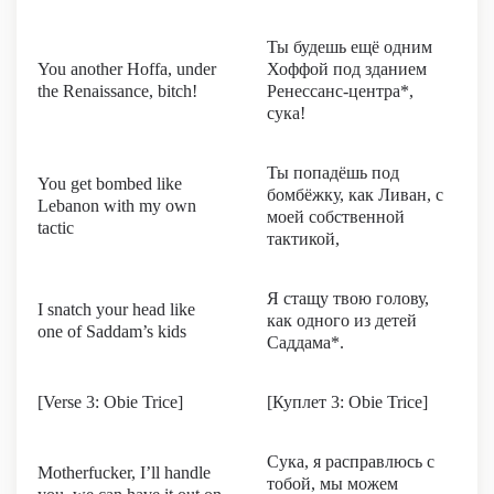
Ты будешь ещё одним
You another Hoffa, under
Хоффой под зданием
the Renaissance, bitch!
Ренессанс-центра*,
сука!
Ты попадёшь под
You get bombed like
бомбёжку, как Ливан, с
Lebanon with my own
моей собственной
tactic
тактикой,
Я стащу твою голову,
I snatch your head like
как одного из детей
one of Saddam’s kids
Саддама*.
[Verse 3: Obie Trice]
[Куплет 3: Obie Trice]
Сука, я расправлюсь с
Motherfucker, I’ll handle
тобой, мы можем