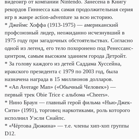
видеоигр от компании Nintendo. Занесена в Книгу
рекордов Гиннесса как самая продолжительная серия
игр в жанре action-adventure за всю историю.
* Джеймс Хоффа (1913-1975) — американский
профсоюзный лидер, неожиданно исчезнувший в
1975 году при загадочных обстоятельствах. Согласно
одной из легенд, его тело похоронено под Ренессанс-
центром, самым высоким зданием города Детройт.
* За голову каждого из детей Саддама Хуссейна,
иракского президента с 1979 по 2003 год, была
назначена награда в 15 миллионов долларов.
* «An Average Man» («Обычный Человек») —
первый трек Obie Trice с альбома «Cheers».
* Нино Браун — главный герой фильма «Нью-Джек-
Сити» (1991), торговец наркотиками, роль которого
исполнил Уэсли Снайпс.
* «Чёртова Дюжина» — т.е. члены хип-хоп группы
D12.