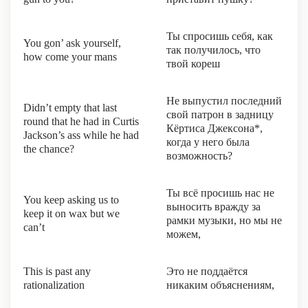
Ты спросишь себя, как
You gon’ ask yourself,
так получилось, что
how come your mans
твой кореш
Не выпустил последний
Didn’t empty that last
свой патрон в задницу
round that he had in Curtis
Кёртиса Джексона*,
Jackson’s ass while he had
когда у него была
the chance?
возможность?
Ты всё просишь нас не
You keep asking us to
выносить вражду за
keep it on wax but we
рамки музыки, но мы не
can’t
можем,
This is past any
Это не поддаётся
rationalization
никаким объяснениям,