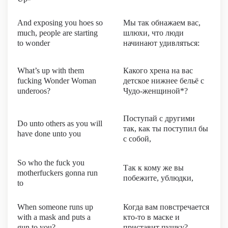
And exposing you hoes so
Мы так обнажаем вас,
much, people are starting
шлюхи, что люди
to wonder
начинают удивляться:
What’s up with them
Какого хрена на вас
fucking Wonder Woman
детское нижнее бельё с
underoos?
Чудо-женщиной*?
Поступай с другими
Do unto others as you will
так, как ты поступил бы
have done unto you
с собой,
So who the fuck you
Так к кому же вы
motherfuckers gonna run
побежите, ублюдки,
to
When someone runs up
Когда вам повстречается
with a mask and puts a
кто-то в маске и
gun to you?
приставит пушку?