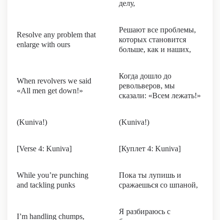
делу,
Решают все проблемы,
Resolve any problem that
которых становится
enlarge with ours
больше, как и наших,
Когда дошло до
When revolvers we said
револьверов, мы
«All men get down!»
сказали: «Всем лежать!»
(Kuniva!)
(Kuniva!)
[Verse 4: Kuniva]
[Куплет 4: Kuniva]
While you’re punching
Пока ты лупишь и
and tackling punks
сражаешься со шпаной,
Я разбираюсь с
I’m handling chumps,