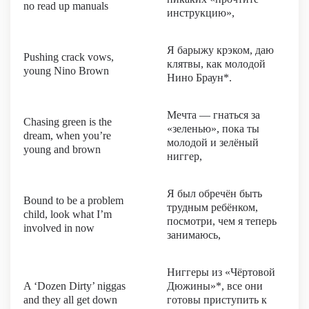
no read up manuals
инструкцию»,
Я барыжу крэком, даю
Pushing crack vows,
клятвы, как молодой
young Nino Brown
Нино Браун*.
Мечта — гнаться за
Chasing green is the
«зеленью», пока ты
dream, when you’re
молодой и зелёный
young and brown
ниггер,
Я был обречён быть
Bound to be a problem
трудным ребёнком,
child, look what I’m
посмотри, чем я теперь
involved in now
занимаюсь,
Ниггеры из «Чёртовой
A ‘Dozen Dirty’ niggas
Дюжины»*, все они
and they all get down
готовы приступить к