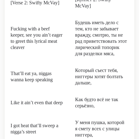
[Verse 2: Swifty McVay]
McVay]
Будешь иметь дело с
Fucking with a beef
тем, кто не забывает
keeper, see you ain’t eager
вражду, смотрю, ты не
to greet this lyrical meat
рад приветствовать этот
cleaver
лирический топорик
для разделки мяса,
Который съест тебя,
That’ll eat ya, niggas
ниггеры хотят болтать
wanna keep speaking
дальше,
Как будто всё не так
Like it ain’t even that deep
серьёзно,
У меня пушка, которой
I got heat that’ll sweep a
я смету всех с улицы
nigga’s street
ниггера,