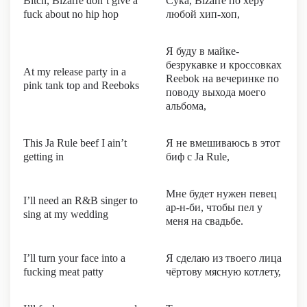
Bitch, Bizarre don’t give a
Сука, Bizarre по херу
fuck about no hip hop
любой хип-хоп,
Я буду в майке-
безрукавке и кроссовках
At my release party in a
Reebok на вечеринке по
pink tank top and Reeboks
поводу выхода моего
альбома,
This Ja Rule beef I ain’t
Я не вмешиваюсь в этот
getting in
биф с Ja Rule,
Мне будет нужен певец
I’ll need an R&B singer to
ар-н-би, чтобы пел у
sing at my wedding
меня на свадьбе.
I’ll turn your face into a
Я сделаю из твоего лица
fucking meat patty
чёртову мясную котлету,