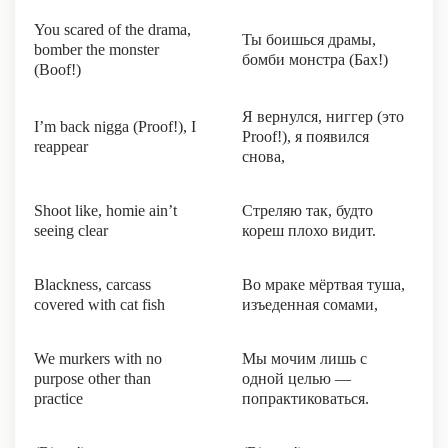
You scared of the drama,
Ты боишься драмы,
bomber the monster
бомби монстра (Бах!)
(Boof!)
Я вернулся, ниггер (это
I’m back nigga (Proof!), I
Proof!), я появился
reappear
снова,
Shoot like, homie ain’t
Стреляю так, будто
seeing clear
кореш плохо видит.
Blackness, carcass
Во мраке мёртвая туша,
covered with cat fish
изъеденная сомами,
We murkers with no
Мы мочим лишь с
purpose other than
одной целью —
practice
попрактиковаться.