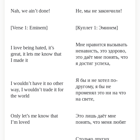
Nah, we ain’t done!
Не, мы не закончили!
[Verse 1: Eminem]
[Куплет 1: Эминем]
Мне нравится вызывать
I love being hated, it’s
ненависть, это здорово,
great, it lets me know that
это даёт мне понять, что
I made it
я достиг успеха,
Я бы и не хотел по-
I wouldn’t have it no other
другому, я бы не
way, I wouldn’t trade it for
променял это ни на что
the world
на свете,
Only let’s me know that
Это лишь даёт мне
I’m loved
понять, что меня любят
Столько других