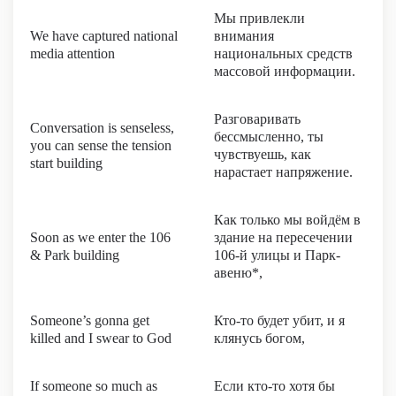
Мы привлекли
We have captured national
внимания
media attention
национальных средств
массовой информации.
Разговаривать
Conversation is senseless,
бессмысленно, ты
you can sense the tension
чувствуешь, как
start building
нарастает напряжение.
Как только мы войдём в
Soon as we enter the 106
здание на пересечении
& Park building
106-й улицы и Парк-
авеню*,
Someone’s gonna get
Кто-то будет убит, и я
killed and I swear to God
клянусь богом,
If someone so much as
Если кто-то хотя бы