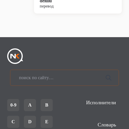
delulu
перевод
Исполнители
0-9
A
B
C
D
E
Словарь