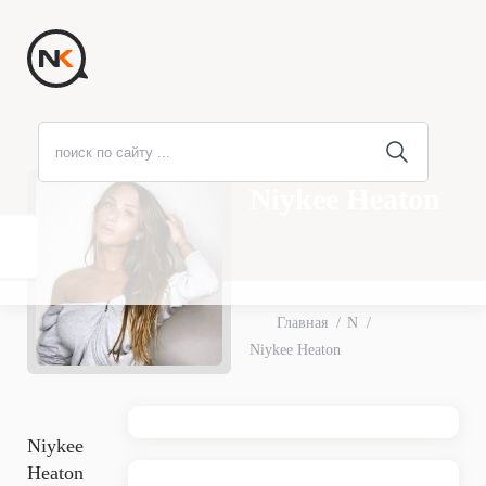
Niykee Heaton
Главная
N
Niykee Heaton
Niykee
Heaton