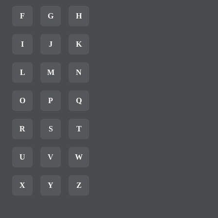
F
G
H
I
J
K
L
M
N
O
P
Q
R
S
T
U
V
W
X
Y
Z