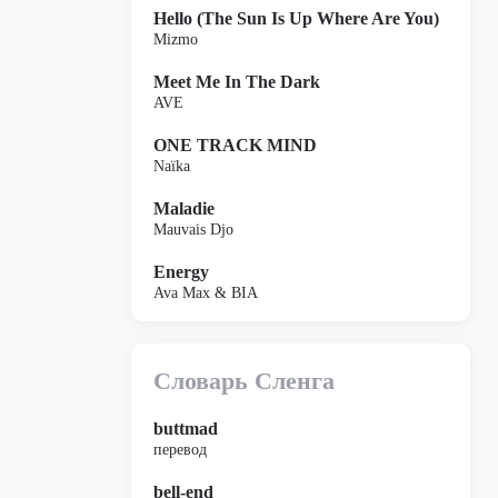
Hello (The Sun Is Up Where Are You)
Mizmo
Meet Me In The Dark
AVE
ONE TRACK MIND
Naïka
Maladie
Mauvais Djo
Energy
Ava Max & BIA
Словарь Сленга
buttmad
перевод
bell-end