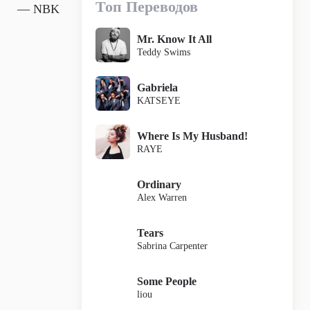
Топ Переводов
— NBK
Mr. Know It All
Teddy Swims
Gabriela
KATSEYE
Where Is My Husband!
RAYE
Ordinary
Alex Warren
Tears
Sabrina Carpenter
Some People
liou