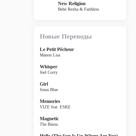
New Religion
Bebe Rexha & Faithless
Новые Переводы
Le Petit Pêcheur
Manon Lisa
Whisper
Joel Corry
Girl
Jonas Blue
Memories
VIZE feat. ESKE
Magnetic
The Bausa
Hello (The Sun Is Up Where Are You)