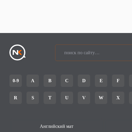
0-9
A
B
C
D
E
F
R
S
T
U
V
W
X
Английский мат