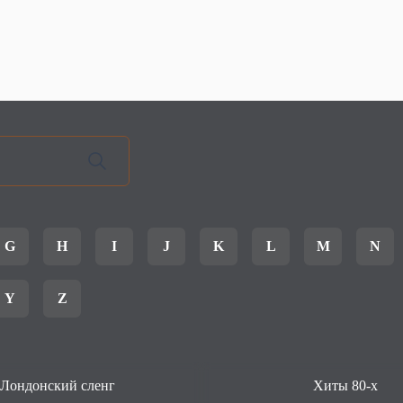
G
H
I
J
K
L
M
N
Y
Z
Лондонский сленг
Хиты 80-х