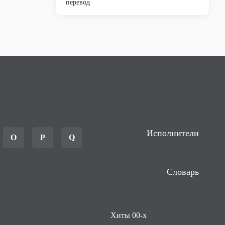
перевод
Исполнители
O
P
Q
Словарь
Хиты 00-х