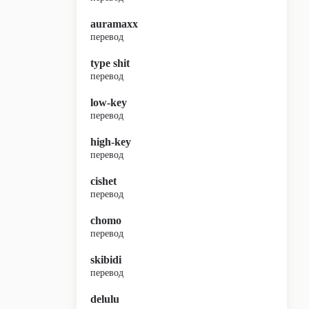
auramaxx
перевод
type shit
перевод
low-key
перевод
high-key
перевод
cishet
перевод
chomo
перевод
skibidi
перевод
delulu