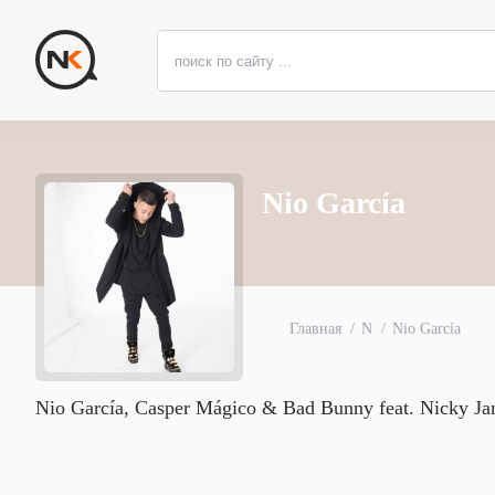
Nio García
Главная
N
Nio García
Nio García, Casper Mágico & Bad Bunny feat. Nicky J