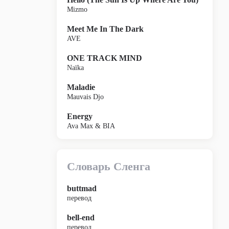
Mizmo
Meet Me In The Dark
AVE
ONE TRACK MIND
Naïka
Maladie
Mauvais Djo
Energy
Ava Max & BIA
Словарь Сленга
buttmad
перевод
bell-end
перевод