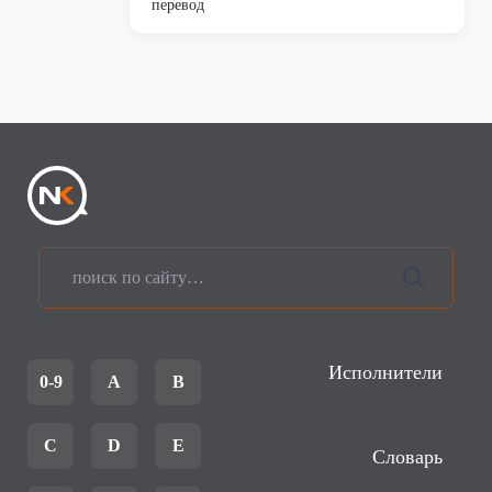
перевод
Исполнители
0-9
A
B
C
D
E
Словарь