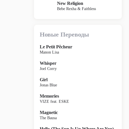
New Religion
Bebe Rexha & Faithless
Новые Переводы
Le Petit Pêcheur
Manon Lisa
Whisper
Joel Corry
Girl
Jonas Blue
Memories
VIZE feat. ESKE
Magnetic
The Bausa
Hello (The Sun Is Up Where Are You)