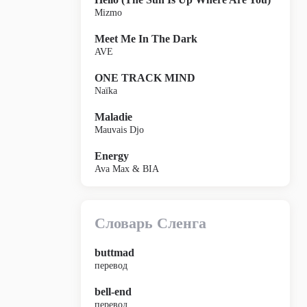
Mizmo
Meet Me In The Dark
AVE
ONE TRACK MIND
Naïka
Maladie
Mauvais Djo
Energy
Ava Max & BIA
Словарь Сленга
buttmad
перевод
bell-end
перевод