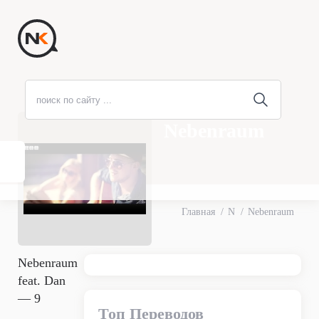
Nebenraum
Главная
N
Nebenraum
Nebenraum
feat. Dan
— 9
Топ Переводов