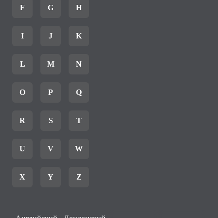
F
G
H
I
J
K
L
M
N
O
P
Q
R
S
T
U
V
W
X
Y
Z