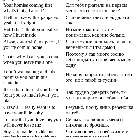
Your homies coming first
Для тебя приятели на первом
what’s that all about?
месте, что всё это значит?
I fell in love with a gangster,
Я полюбила гангстера, да, это
yeah, that’s right
так,
But I don’t think you realize
Но мне кажется, ты не
how I hurt inside
понимаешь, как мне больно,
Always worryin’, mi pelon, if
Я постоянно волнуюсь, малыш,
you’re comin’ home
вернёшься ли ты домой,
Поэтому я так много звоню
That’s why I call you so much
тебе, когда ты оставляешь меня
when you leave me alone
одну,
I don’t wanna bug and this I
Не хочу напрягать, обещаю тебе
promise you but in this
это, но в такой ситуации
situtation
It’s so hard to trust you I care
Так трудно доверять тебе, ты
bout you so much lovin’ you
мне так дорого, я люблю тебя
like
Crazy all I really want is to
Безумно, я хочу лишь ребёночка
have your little baby
от тебя,
Tell me that you love me, you
Скажи, что любишь меня и
will never leave me
никогда не бросишь,
Soy la reina de tu vida and
Что я королева твоей жизни и