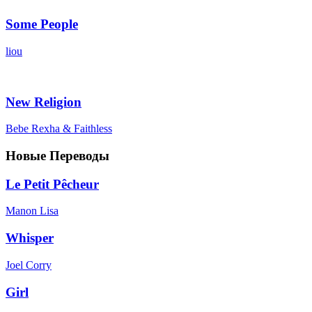
Some People
liou
New Religion
Bebe Rexha & Faithless
Новые Переводы
Le Petit Pêcheur
Manon Lisa
Whisper
Joel Corry
Girl