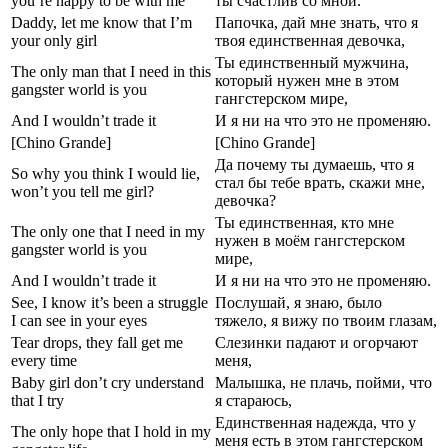
you’re happy to be with me
ты счастлив со мной.
Daddy, let me know that I’m
Папочка, дай мне знать, что я
your only girl
твоя единственная девочка,
Ты единственный мужчина,
The only man that I need in this
который нужен мне в этом
gangster world is you
гангстерском мире,
And I wouldn’t trade it
И я ни на что это не променяю.
[Chino Grande]
[Chino Grande]
Да почему ты думаешь, что я
So why you think I would lie,
стал бы тебе врать, скажи мне,
won’t you tell me girl?
девочка?
Ты единственная, кто мне
The only one that I need in my
нужен в моём гангстерском
gangster world is you
мире,
And I wouldn’t trade it
И я ни на что это не променяю.
See, I know it’s been a struggle
Послушай, я знаю, было
I can see in your eyes
тяжело, я вижу по твоим глазам,
Tear drops, they fall get me
Слезинки падают и огорчают
every time
меня,
Baby girl don’t cry understand
Малышка, не плачь, пойми, что
that I try
я стараюсь,
Единственная надежда, что у
The only hope that I hold in my
меня есть в этом гангстерском