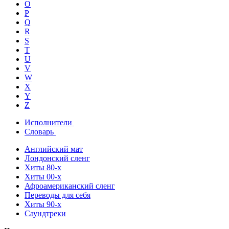
O
P
Q
R
S
T
U
V
W
X
Y
Z
Исполнители
Словарь
Английский мат
Лондонский сленг
Хиты 80-х
Хиты 00-х
Афроамериканский сленг
Переводы для себя
Хиты 90-х
Саундтреки