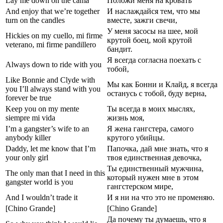
Lay me down on the cama
Положи меня на кровать
And enjoy that we’re together
И наслаждайся тем, что мы
turn on the candles
вместе, зажги свечи,
У меня засосы на шее, мой
Hickies on my cuello, mi firme
крутой боец, мой крутой
veterano, mi firme pandillero
бандит.
Я всегда согласна поехать с
Always down to ride with you
тобой,
Like Bonnie and Clyde with
Мы как Бонни и Клайд, я всегда
you I’ll always stand with you
останусь с тобой, буду верна,
forever be true
Keep you on my mente
Ты всегда в моих мыслях,
siempre mi vida
жизнь моя,
I’m a gangster’s wife to an
Я жена гангстера, самого
anybody killer
крутого убийцы.
Daddy, let me know that I’m
Папочка, дай мне знать, что я
your only girl
твоя единственная девочка,
Ты единственный мужчина,
The only man that I need in this
который нужен мне в этом
gangster world is you
гангстерском мире,
And I wouldn’t trade it
И я ни на что это не променяю.
[Chino Grande]
[Chino Grande]
Да почему ты думаешь, что я