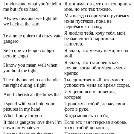
I understand what you’re tellin
Я понимаю то, что ты говоришь
me but it’s so hard
мне, но это так тяжело,
Мы всегда ссоримся и ругаемся
Always fuss and we fight till
из-за пустяков, пока не
we back at the start
вернёмся к началу,
Я люблю тебя, хочу тебя, мой
Te amo te quiero mi crazy vato
безбашенный парнишка-
gangero
гангстер,
Se lo que yo tengo contigo
Я знаю, что между нами, но ты
pero te tengo
мой,
Я знаю, что ты хочешь как
I know you mean well when
лучше, когда обнимаешь меня
you hold me tight
крепко,
The only one who can handle
Ты единственный, кто умеет
me right during a fight
успокоить меня во время ссоры,
И я ценю все мгновения,
And I cherish all the times that
которые
I spend with you hold your
Провожу с тобой, держу твои
pictures in my hand
фото в руке,
When I pray for you
Когда молюсь за тебя,
If this is gangster love then I’m
Если это гангстерская любовь,
down for whatever
то я с тобой до конца,