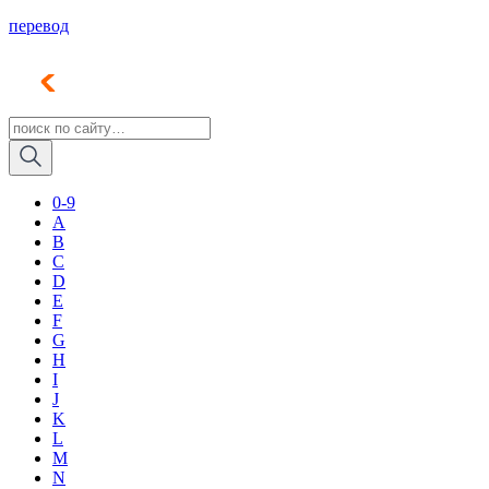
перевод
0-9
A
B
C
D
E
F
G
H
I
J
K
L
M
N