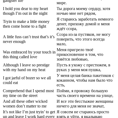
gangster life
мире.
I hold you dear to my heart
Ты дорога моему сердцу, хотя
though I’m out in the night
ночью мне нет рядом,
Я стараюсь заработать немного
Tryin to make a little money
денег, прихожу домой и меня
then come home to a fight
ждёт ссора,
Ссора из-за пустяков, не могу
A little fuss can’t trust that’s it’s
поверить, что этого всегда
never enough
мало,
Меня пригрело твоё
Was embraced by your touch in
прикосновение в том, что
this thing called love
зовётся любовью,
Although I leave so prestige
Пусть я ухожу с престижем, в
with my hand on my heat
руках у меня моя пушка,
У меня целая банка пакетиков с
I got jarful of bozer so we all
кокаином, чтобы нам было что
could eat
есть,
Comprehend that I spend most
Пойми, я провожу большую
my time on the street
часть своего времени на улице,
And all these other wicked
И все эти бесстыжие женщины
women don’t matter to me
ничего для меня не значат,
It’s not like I’m just tryin’ to get
Я совсем не стараюсь просто
up and leave I work hard every
взять и уйти, я вкалываю