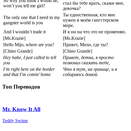
So why you think I would lie,
стал бы тебе врать, скажи мне,
won’t you tell me girl?
девочка?
Ты единственная, кто мне
The only one that I need in my
нужен в моём гангстерском
gangster world is you
мире,
And I wouldn’t trade it
И я ни на что это не променяю.
[Ms.Krazie]
[Ms.Krazie]
Hello Mijo, where are you?
Привет, Михо, где ты?
[Chino Grande]
[Chino Grande]
Hey babe, I just called to tell
Привет, детка, я просто
you
позвонил сказать тебе,
I’m right here on the border
Что я тут, на границе, и я
and that I’m comin’ home
собираюсь домой.
Топ Переводов
Mr. Know It All
Teddy Swims