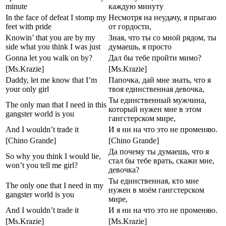
minute
каждую минуту
In the face of defeat I stomp my
Несмотря на неудачу, я прыгаю
feet with pride
от гордости,
Knowin’ that you are by my
Зная, что ты со мной рядом, ты
side what you think I was just
думаешь, я просто
Gonna let you walk on by?
Дал бы тебе пройти мимо?
[Ms.Krazie]
[Ms.Krazie]
Daddy, let me know that I’m
Папочка, дай мне знать, что я
your only girl
твоя единственная девочка,
Ты единственный мужчина,
The only man that I need in this
который нужен мне в этом
gangster world is you
гангстерском мире,
And I wouldn’t trade it
И я ни на что это не променяю.
[Chino Grande]
[Chino Grande]
Да почему ты думаешь, что я
So why you think I would lie,
стал бы тебе врать, скажи мне,
won’t you tell me girl?
девочка?
Ты единственная, кто мне
The only one that I need in my
нужен в моём гангстерском
gangster world is you
мире,
And I wouldn’t trade it
И я ни на что это не променяю.
[Ms.Krazie]
[Ms.Krazie]