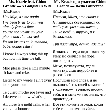
Ms. Krazie feat. Chino
Ms. Krazie при участии Chino
Grande — A Gangster’s Wife
Grande — Жена Гангстера
[Ms.Krazie]
[Ms.Krazie]
Hey Mijo, it’s me again
Привет, Михо, это снова я,
I’ve been tryin’ to call you
Я пыталась дозвониться до
already five-six times
тебя уже раз пять-шесть,
You’re not pickin’ up your
Ты не берёшь трубку, и я
phone and I’m worried
беспокоюсь,
Es son las tres en la manana,
Три часа утра, детка, где ты?
babe, donde estas?
Я знаю, я всегда поднимаю эту
I know I always bring this up
тему, но сейчас нам пора
but now it’s time we talk
поговорить,
Михо, пожалуйста, удели
Mijo please take a little minute
минутку, сядь поудобнее и
sit back and relax
расслабься,
Listen to my words I ain’t tryin’
Послушай мои слова, я не
to be your mom
пытаюсь быть твоей мамочкой,
Пожалуйста, я сильно люблю
Te quiero mucho por favor and
тебя, и я заслуживаю знать, что
I deserve to know what’s up
происходит.
All those late night calls, when
Все эти ночные звонки, когда
you gotta bounce
тебе срочно нужно уйти,