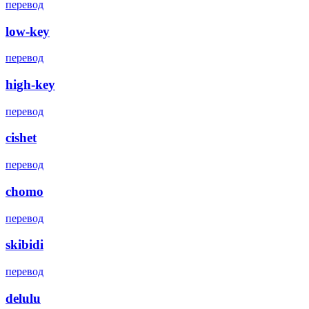
перевод
low-key
перевод
high-key
перевод
cishet
перевод
chomo
перевод
skibidi
перевод
delulu