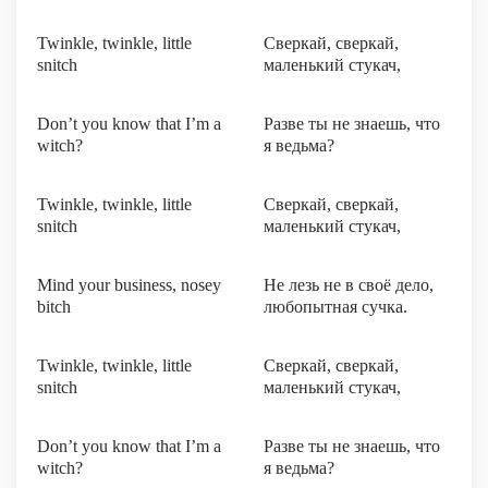
Twinkle, twinkle, little
Сверкай, сверкай,
snitch
маленький стукач,
Don’t you know that I’m a
Разве ты не знаешь, что
witch?
я ведьма?
Twinkle, twinkle, little
Сверкай, сверкай,
snitch
маленький стукач,
Mind your business, nosey
Не лезь не в своё дело,
bitch
любопытная сучка.
Twinkle, twinkle, little
Сверкай, сверкай,
snitch
маленький стукач,
Don’t you know that I’m a
Разве ты не знаешь, что
witch?
я ведьма?