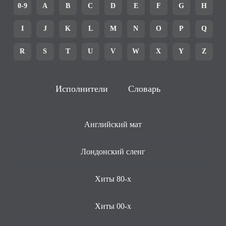
0-9
A
B
C
D
E
F
G
H
I
J
K
L
M
N
O
P
Q
R
S
T
U
V
W
X
Y
Z
Исполнители
Словарь
Английский мат
Лондонский сленг
Хиты 80-х
Хиты 00-х