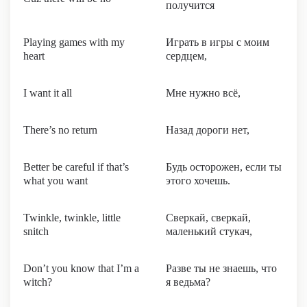
получится
Playing games with my
Играть в игры с моим
heart
сердцем,
I want it all
Мне нужно всё,
There’s no return
Назад дороги нет,
Better be careful if that’s
Будь осторожен, если ты
what you want
этого хочешь.
Twinkle, twinkle, little
Сверкай, сверкай,
snitch
маленький стукач,
Don’t you know that I’m a
Разве ты не знаешь, что
witch?
я ведьма?