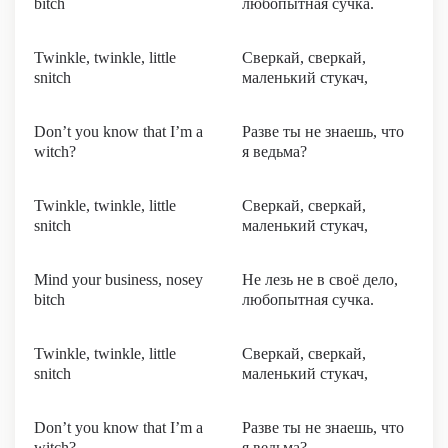
bitch
любопытная сучка.
Twinkle, twinkle, little
Сверкай, сверкай,
snitch
маленький стукач,
Don’t you know that I’m a
Разве ты не знаешь, что
witch?
я ведьма?
Twinkle, twinkle, little
Сверкай, сверкай,
snitch
маленький стукач,
Mind your business, nosey
Не лезь не в своё дело,
bitch
любопытная сучка.
Twinkle, twinkle, little
Сверкай, сверкай,
snitch
маленький стукач,
Don’t you know that I’m a
Разве ты не знаешь, что
witch?
я ведьма?