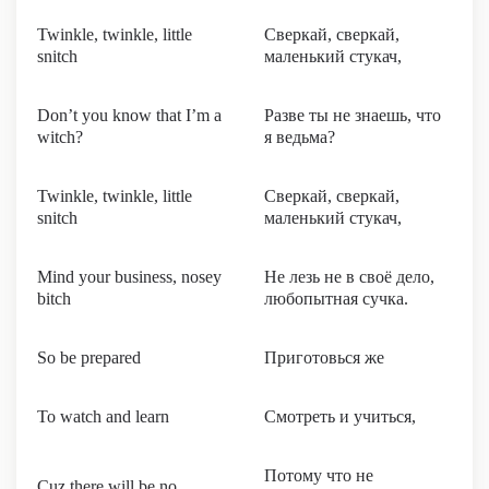
Twinkle, twinkle, little
Сверкай, сверкай,
snitch
маленький стукач,
Don’t you know that I’m a
Разве ты не знаешь, что
witch?
я ведьма?
Twinkle, twinkle, little
Сверкай, сверкай,
snitch
маленький стукач,
Mind your business, nosey
Не лезь не в своё дело,
bitch
любопытная сучка.
So be prepared
Приготовься же
To watch and learn
Смотреть и учиться,
Потому что не
Cuz there will be no