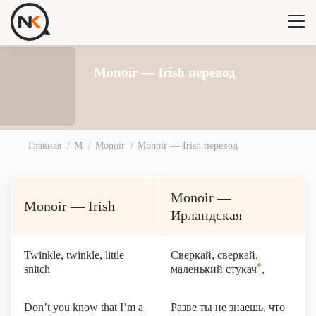
Monoir — Irish перевод
Главная
M
Monoir
Monoir — Irish перевод
Monoir —
Monoir — Irish
Ирландская
Twinkle, twinkle, little
Сверкай, сверкай,
*
snitch
маленький стукач
,
Don’t you know that I’m a
Разве ты не знаешь, что