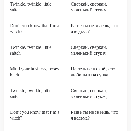
Twinkle, twinkle, little
Сверкай, сверкай,
snitch
маленький стукач,
Don’t you know that I’m a
Разве ты не знаешь, что
witch?
я ведьма?
Twinkle, twinkle, little
Сверкай, сверкай,
snitch
маленький стукач,
Mind your business, nosey
Не лезь не в своё дело,
bitch
любопытная сучка.
Twinkle, twinkle, little
Сверкай, сверкай,
snitch
маленький стукач,
Don’t you know that I’m a
Разве ты не знаешь, что
witch?
я ведьма?