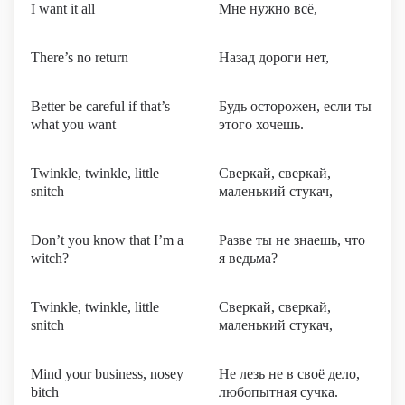
I want it all
Мне нужно всё,
There’s no return
Назад дороги нет,
Better be careful if that’s
Будь осторожен, если ты
what you want
этого хочешь.
Twinkle, twinkle, little
Сверкай, сверкай,
snitch
маленький стукач,
Don’t you know that I’m a
Разве ты не знаешь, что
witch?
я ведьма?
Twinkle, twinkle, little
Сверкай, сверкай,
snitch
маленький стукач,
Mind your business, nosey
Не лезь не в своё дело,
bitch
любопытная сучка.