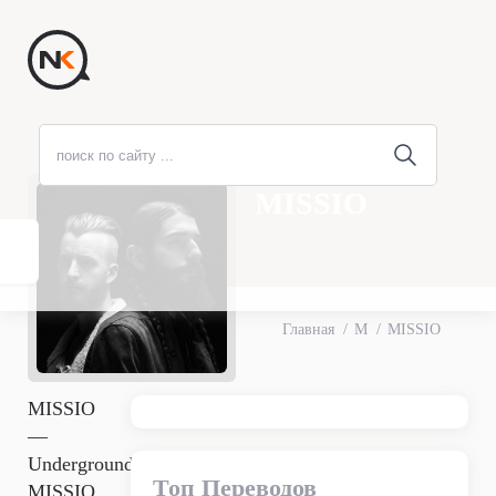
MISSIO
Главная
M
MISSIO
MISSIO
—
Underground
Топ Переводов
MISSIO