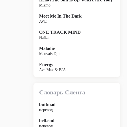
Mizmo
Meet Me In The Dark
AVE
ONE TRACK MIND
Naïka
Maladie
Mauvais Djo
Energy
Ava Max & BIA
Словарь Сленга
buttmad
перевод
bell-end
перевод