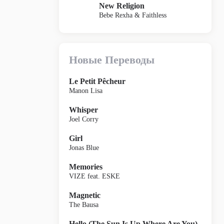
New Religion
Bebe Rexha & Faithless
Новые Переводы
Le Petit Pêcheur
Manon Lisa
Whisper
Joel Corry
Girl
Jonas Blue
Memories
VIZE feat. ESKE
Magnetic
The Bausa
Hello (The Sun Is Up Where Are You)