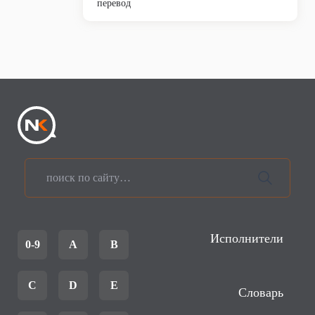
перевод
Исполнители
0-9
A
B
C
D
E
Словарь