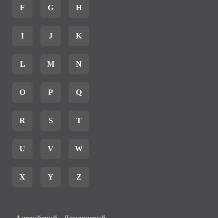
F
G
H
I
J
K
L
M
N
O
P
Q
R
S
T
U
V
W
X
Y
Z