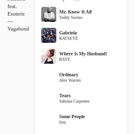
feat.
Mr. Know It All
Esoteric
Teddy Swims
—
Vagabond
Gabriela
KATSEYE
Where Is My Husband!
RAYE
Ordinary
Alex Warren
Tears
Sabrina Carpenter
Some People
liou