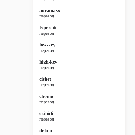
auramaxx
перевод
type shit
перевод
low-key
перевод
high-key
перевод
cishet
перевод
chomo
перевод
skibidi
перевод
delulu