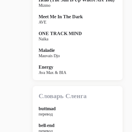
Mizmo
Meet Me In The Dark
AVE
ONE TRACK MIND
Naïka
Maladie
Mauvais Djo
Energy
Ava Max & BIA
Словарь Сленга
buttmad
перевод
bell-end
перевод