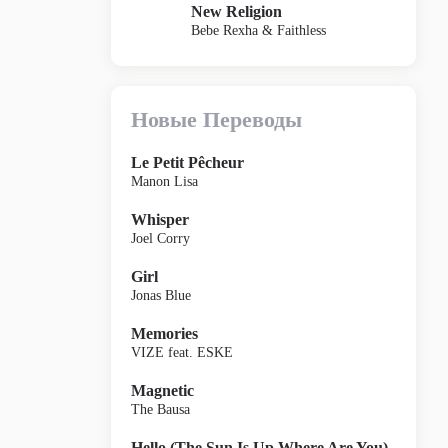
New Religion
Bebe Rexha & Faithless
Новые Переводы
Le Petit Pêcheur
Manon Lisa
Whisper
Joel Corry
Girl
Jonas Blue
Memories
VIZE feat. ESKE
Magnetic
The Bausa
Hello (The Sun Is Up Where Are You)