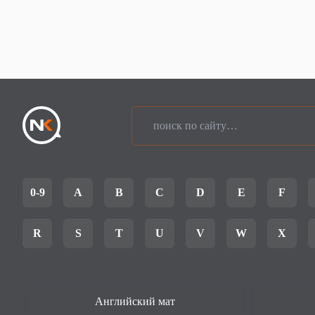
0-9
A
B
C
D
E
F
R
S
T
U
V
W
X
Английский мат