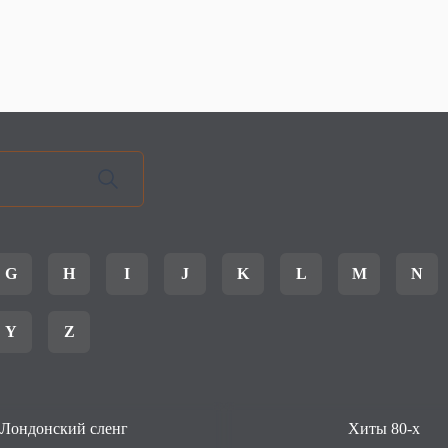
G
H
I
J
K
L
M
N
Y
Z
Лондонский сленг
Хиты 80-х