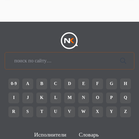
0-9
A
B
C
D
E
F
G
H
I
J
K
L
M
N
O
P
Q
R
S
T
U
V
W
X
Y
Z
Исполнители
Словарь