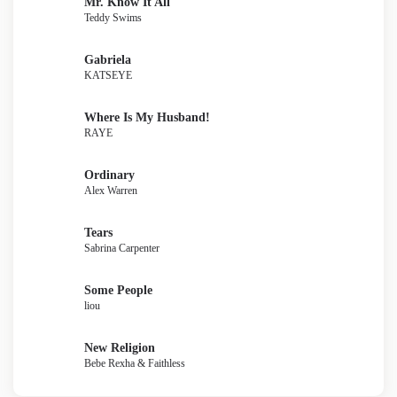
Mr. Know It All
Teddy Swims
Gabriela
KATSEYE
Where Is My Husband!
RAYE
Ordinary
Alex Warren
Tears
Sabrina Carpenter
Some People
liou
New Religion
Bebe Rexha & Faithless