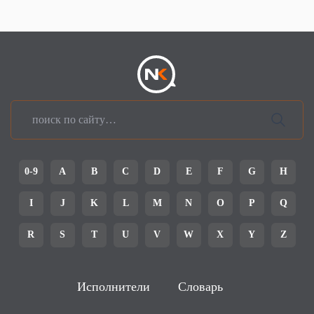
0-9
A
B
C
D
E
F
G
H
I
J
K
L
M
N
O
P
Q
R
S
T
U
V
W
X
Y
Z
Исполнители
Словарь