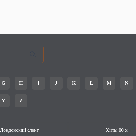
G
H
I
J
K
L
M
N
Y
Z
Лондонский сленг
Хиты 80-х