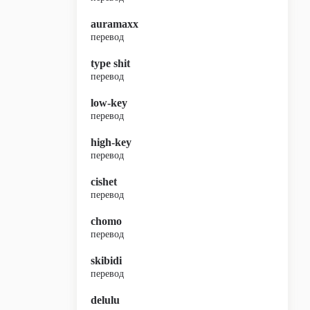
auramaxx
перевод
type shit
перевод
low-key
перевод
high-key
перевод
cishet
перевод
chomo
перевод
skibidi
перевод
delulu