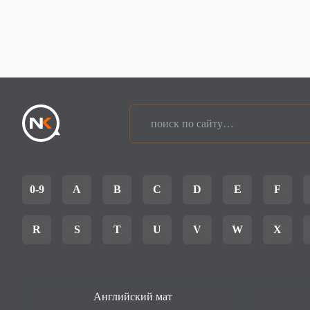
0-9
A
B
C
D
E
F
R
S
T
U
V
W
X
Английский мат