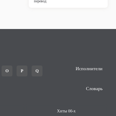
перевод
Исполнители
O
P
Q
Словарь
Хиты 00-х