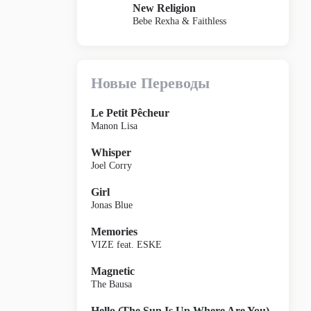
New Religion
Bebe Rexha & Faithless
Новые Переводы
Le Petit Pêcheur
Manon Lisa
Whisper
Joel Corry
Girl
Jonas Blue
Memories
VIZE feat. ESKE
Magnetic
The Bausa
Hello (The Sun Is Up Where Are You)