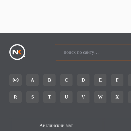
0-9
A
B
C
D
E
F
R
S
T
U
V
W
X
Английский мат