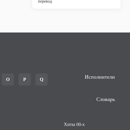
перевод
Исполнители
O
P
Q
Словарь
Хиты 00-х