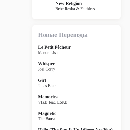
New Religion
Bebe Rexha & Faithless
Новые Переводы
Le Petit Pêcheur
Manon Lisa
Whisper
Joel Corry
Girl
Jonas Blue
Memories
VIZE feat. ESKE
Magnetic
The Bausa
Hello (The Sun Is Up Where Are You)