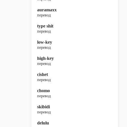
auramaxx
перевод
type shit
перевод
low-key
перевод
high-key
перевод
cishet
перевод
chomo
перевод
skibidi
перевод
delulu