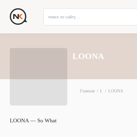
LOONA
Главная
L
LOONA
LOONA — So What