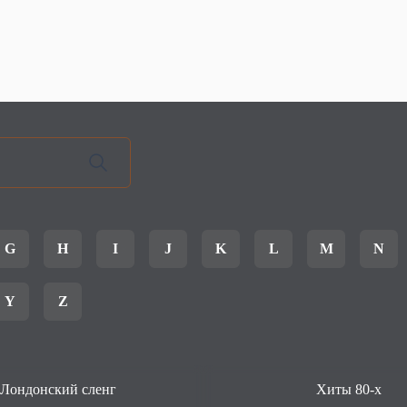
G
H
I
J
K
L
M
N
Y
Z
Лондонский сленг
Хиты 80-х