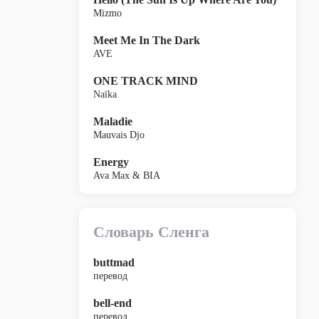
Mizmo
Meet Me In The Dark
AVE
ONE TRACK MIND
Naïka
Maladie
Mauvais Djo
Energy
Ava Max & BIA
Словарь Сленга
buttmad
перевод
bell-end
перевод