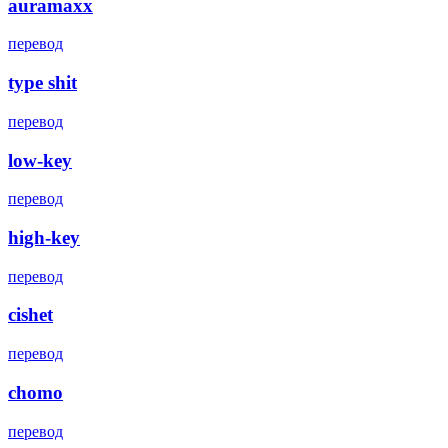
auramaxx
перевод
type shit
перевод
low-key
перевод
high-key
перевод
cishet
перевод
chomo
перевод