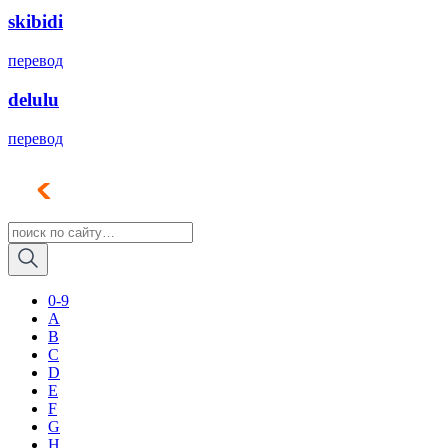
skibidi
перевод
delulu
перевод
0-9
A
B
C
D
E
F
G
H