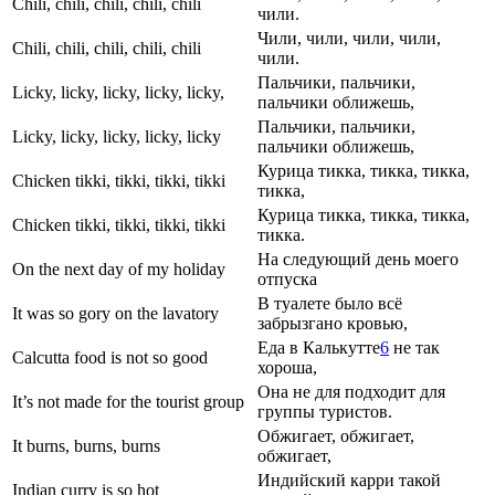
Chili, chili, chili, chili, chili
чили.
Чили, чили, чили, чили,
Chili, chili, chili, chili, chili
чили.
Пальчики, пальчики,
Licky, licky, licky, licky, licky,
пальчики оближешь,
Пальчики, пальчики,
Licky, licky, licky, licky, licky
пальчики оближешь,
Курица тикка, тикка, тикка,
Chicken tikki, tikki, tikki, tikki
тикка,
Курица тикка, тикка, тикка,
Chicken tikki, tikki, tikki, tikki
тикка.
На следующий день моего
On the next day of my holiday
отпуска
В туалете было всё
It was so gory on the lavatory
забрызгано кровью,
Еда в Калькутте
6
не так
Calcutta food is not so good
хороша,
Она не для подходит для
It’s not made for the tourist group
группы туристов.
Обжигает, обжигает,
It burns, burns, burns
обжигает,
Индийский карри такой
Indian curry is so hot