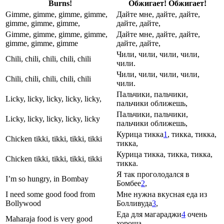
Burns!
Обжигает! Обжигает!
Gimme, gimme, gimme, gimme,
Дайте мне, дайте, дайте,
gimme, gimme, gimme,
дайте, дайте,
Gimme, gimme, gimme, gimme,
Дайте мне, дайте, дайте,
gimme, gimme, gimme
дайте, дайте,
Чили, чили, чили, чили,
Chili, chili, chili, chili, chili
чили.
Чили, чили, чили, чили,
Chili, chili, chili, chili, chili
чили.
Пальчики, пальчики,
Licky, licky, licky, licky, licky,
пальчики оближешь,
Пальчики, пальчики,
Licky, licky, licky, licky, licky
пальчики оближешь,
Курица тикка
1
, тикка, тикка,
Chicken tikki, tikki, tikki, tikki
тикка,
Курица тикка, тикка, тикка,
Chicken tikki, tikki, tikki, tikki
тикка.
Я так проголодался в
I’m so hungry, in Bombay
Бомбее
2
,
I need some good food from
Мне нужна вкусная еда из
Bollywood
Болливуда
3
,
Еда для магараджи
4
очень
Maharaja food is very good
хороша,