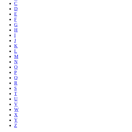
C
D
E
F
G
H
I
J
K
L
M
N
O
P
Q
R
S
T
U
V
W
X
Y
Z