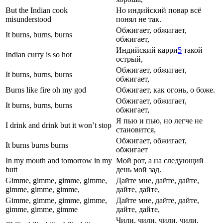
But the Indian cook
Но индийский повар всё
misunderstood
понял не так.
Обжигает, обжигает,
It burns, burns, burns
обжигает,
Индийский карри
5
такой
Indian curry is so hot
острый,
Обжигает, обжигает,
It burns, burns, burns
обжигает,
Burns like fire oh my god
Обжигает, как огонь, о боже.
Обжигает, обжигает,
It burns, burns, burns
обжигает,
Я пью и пью, но легче не
I drink and drink but it won’t stop
становится,
Обжигает, обжигает,
It burns burns burns
обжигает
In my mouth and tomorrow in my
Мой рот, а на следующий
butt
день мой зад.
Gimme, gimme, gimme, gimme,
Дайте мне, дайте, дайте,
gimme, gimme, gimme,
дайте, дайте,
Gimme, gimme, gimme, gimme,
Дайте мне, дайте, дайте,
gimme, gimme, gimme
дайте, дайте,
Чили, чили, чили, чили,