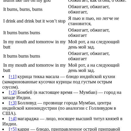
Burns like fire oh my god
Обжигает, как огонь, о боже.
Обжигает, обжигает,
It burns, burns, burns
обжигает,
Я пью и пью, но легче не
I drink and drink but it won’t stop
становится,
Обжигает, обжигает,
It burns burns burns
обжигает
In my mouth and tomorrow in my
Мой рот, а на следующий
butt
день мой зад.
Обжигает, обжигает,
It burns burns burns
обжигает
In my mouth and tomorrow in my
Мой рот, а на следующий
butt
день мой зад.
[↑1]
курица тикка масала — блюдо индийской кухни
(замаринованные кусочки курицы под густым острым
соусом).
[↑2]
Бомбей (в настоящее время — Мумбаи) — город на
западе Индии.
[↑3]
Болливуд — прозвище города Мумбаи, центра
индийской киноиндустрии (по аналогии с Голливудом в
США).
[↑4]
магараджа — лицо, носящее высший титул князей в
Индии.
[↑5]
карри — блюдо, приправленное острой приправой