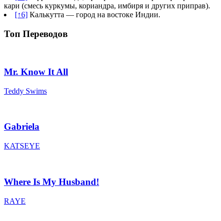
кари (смесь куркумы, кориандра, имбиря и других приправ).
[↑6]
Калькутта — город на востоке Индии.
Топ Переводов
Mr. Know It All
Teddy Swims
Gabriela
KATSEYE
Where Is My Husband!
RAYE