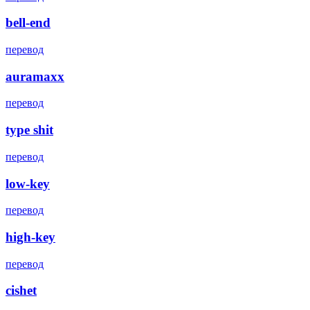
bell-end
перевод
auramaxx
перевод
type shit
перевод
low-key
перевод
high-key
перевод
cishet