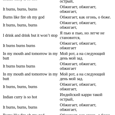
острый,
Обжигает, обжигает,
It burns, burns, burns
обжигает,
Burns like fire oh my god
Обжигает, как огонь, о боже.
Обжигает, обжигает,
It burns, burns, burns
обжигает,
Я пью и пью, но легче не
I drink and drink but it won’t stop
становится,
Обжигает, обжигает,
It burns burns burns
обжигает
In my mouth and tomorrow in my
Мой рот, а на следующий
butt
день мой зад.
Обжигает, обжигает,
It burns burns burns
обжигает
In my mouth and tomorrow in my
Мой рот, а на следующий
butt
день мой зад.
Обжигает, обжигает,
It burns, burns, burns
обжигает,
Индийский карри такой
Indian curry is so hot
острый,
Обжигает, обжигает,
It burns, burns, burns
обжигает,