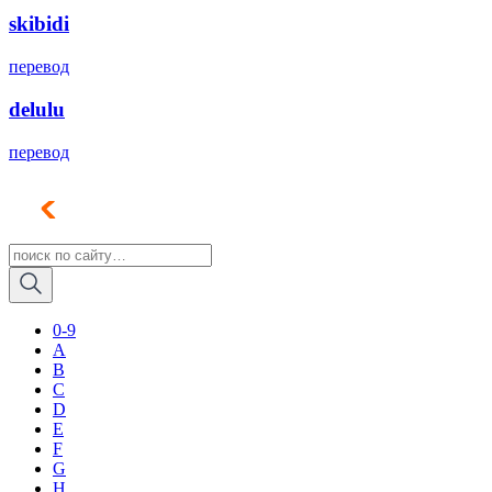
skibidi
перевод
delulu
перевод
0-9
A
B
C
D
E
F
G
H