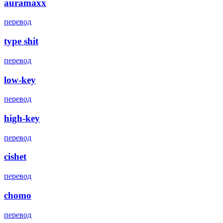
auramaxx
перевод
type shit
перевод
low-key
перевод
high-key
перевод
cishet
перевод
chomo
перевод