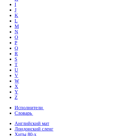
I
J
K
L
M
N
O
P
Q
R
S
T
U
V
W
X
Y
Z
Исполнители
Словарь
Английский мат
Лондонский сленг
Хиты 80-х